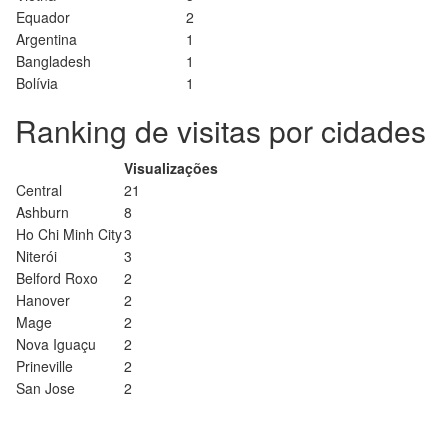
Equador
2
Argentina
1
Bangladesh
1
Bolívia
1
Ranking de visitas por cidades
Visualizações
Central
21
Ashburn
8
Ho Chi Minh City
3
Niterói
3
Belford Roxo
2
Hanover
2
Mage
2
Nova Iguaçu
2
Prineville
2
San Jose
2