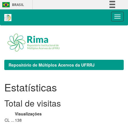
Skip
BRASIL
navigation
Simplifique!
Comunica BR
Participe
Acesso à informação
Legislação
Canais
Repositório de Múltiplos Acervos da UFRRJ
Estatísticas
Total de visitas
Visualizações
CL ...
138