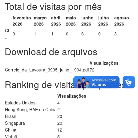
Total de visitas por mês
fevereiro
março
abril
maio
junho
julho
agosto
2026
2026
2026
2026
2026
2026
2026
CL
0
1
1
0
6
0
3
...
Download de arquivos
Visualizações
Correio_da_Lavoura_3995_julho_1994.pdf
72
Ranking de visitas por países
Visualizações
Estados Unidos
41
Hong Kong, RAE da China
21
Brasil
20
Singapura
20
China
12
Vietnã
5