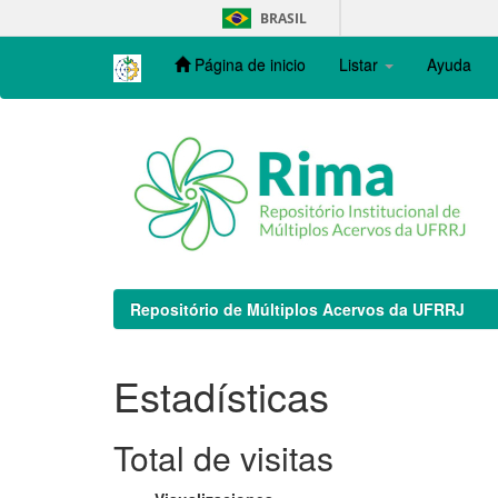
Skip
BRASIL
navigation
Página de inicio
Listar
Ayuda
Repositório de Múltiplos Acervos da UFRRJ
Estadísticas
Total de visitas