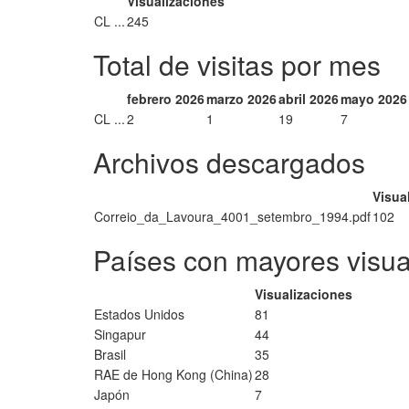
Visualizaciones
CL ...
245
Total de visitas por mes
febrero 2026
marzo 2026
abril 2026
mayo 2026
CL ...
2
1
19
7
Archivos descargados
Visua
Correio_da_Lavoura_4001_setembro_1994.pdf
102
Países con mayores visua
Visualizaciones
Estados Unidos
81
Singapur
44
Brasil
35
RAE de Hong Kong (China)
28
Japón
7