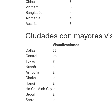
China
6
Vietnam
6
Bangladés
4
Alemania
4
Austria
3
Ciudades con mayores vi
Visualizaciones
Dallas
36
Central
28
Tokyo
7
Niterói
3
Ashburn
2
Dhaka
2
Hanoi
2
Ho Chi Minh City
2
Seoul
2
Serra
2