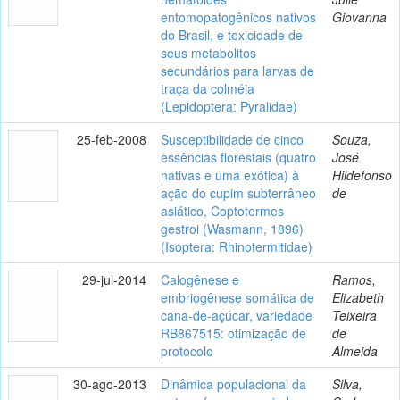
entomopatogênicos nativos
Giovanna
do Brasil, e toxicidade de
seus metabolitos
secundários para larvas de
traça da colméia
(Lepidoptera: Pyralidae)
25-feb-2008
Susceptibilidade de cinco
Souza,
essências florestais (quatro
José
nativas e uma exótica) à
Hildefonso
ação do cupim subterrâneo
de
asiático, Coptotermes
gestroi (Wasmann, 1896)
(Isoptera: Rhinotermitidae)
29-jul-2014
Calogênese e
Ramos,
embriogênese somática de
Elizabeth
cana-de-açúcar, variedade
Teixeira
RB867515: otimização de
de
protocolo
Almeida
30-ago-2013
Dinâmica populacional da
Silva,