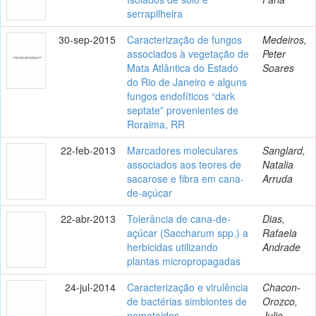
serrapilheira
30-sep-2015
Caracterização de fungos
Medeiros,
associados à vegetação de
Peter
Mata Atlântica do Estado
Soares
do Rio de Janeiro e alguns
fungos endofíticos “dark
septate” provenientes de
Roraima, RR
22-feb-2013
Marcadores moleculares
Sanglard,
associados aos teores de
Natalia
sacarose e fibra em cana-
Arruda
de-açúcar
22-abr-2013
Tolerância de cana-de-
Dias,
açúcar (Saccharum spp.) a
Rafaela
herbicidas utilizando
Andrade
plantas micropropagadas
24-jul-2014
Caracterização e virulência
Chacon-
de bactérias simbiontes de
Orozco,
nematoides
Julie