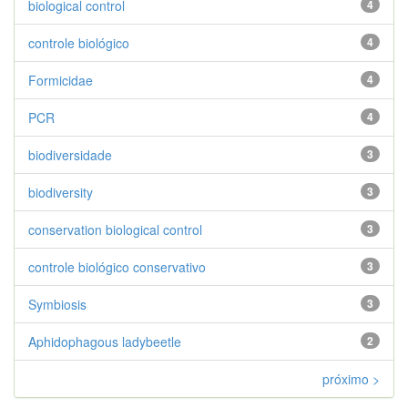
biological control
4
controle biológico
4
Formicidae
4
PCR
4
biodiversidade
3
biodiversity
3
conservation biological control
3
controle biológico conservativo
3
Symbiosis
3
Aphidophagous ladybeetle
2
próximo >