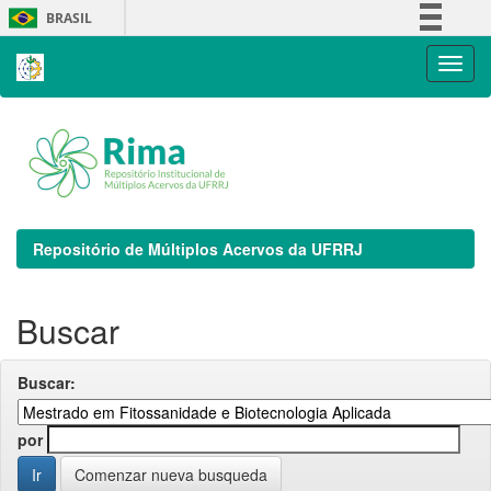
Skip
BRASIL
navigation
Simplifique!
Comunica BR
Participe
Acesso à informação
Legislação
Canais
Repositório de Múltiplos Acervos da UFRRJ
Buscar
Buscar:
por
Comenzar nueva busqueda