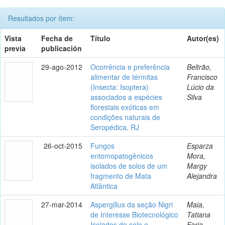
Resultados por ítem:
Vista
Fecha de
Título
Autor(es)
previa
publicación
29-ago-2012
Ocorrência e preferência
Beltrão,
alimentar de térmitas
Francisco
(Insecta: Isoptera)
Lúcio da
associados a espécies
Silva
florestais exóticas em
condições naturais de
Seropédica, RJ
26-oct-2015
Fungos
Esparza
entomopatogênicos
Mora,
isolados de solos de um
Margy
fragmento de Mata
Alejandra
Atlântica
27-mar-2014
Aspergillus da seção Nigri
Maia,
de Interesse Biotecnológico
Tatiana
Isolados de solo e
Faria