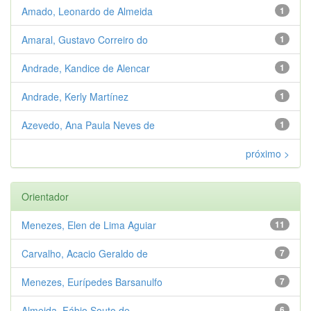
Amado, Leonardo de Almeida
1
Amaral, Gustavo Correiro do
1
Andrade, Kandice de Alencar
1
Andrade, Kerly Martínez
1
Azevedo, Ana Paula Neves de
1
próximo >
Orientador
Menezes, Elen de Lima Aguiar
11
Carvalho, Acacio Geraldo de
7
Menezes, Eurípedes Barsanulfo
7
Almeida, Fábio Souto de
6