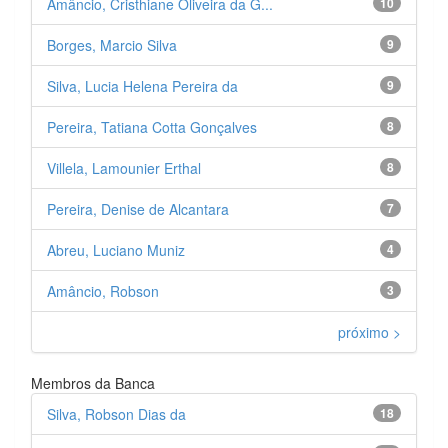
Amâncio, Cristhiane Oliveira da G...
10
Borges, Marcio Silva
9
Silva, Lucia Helena Pereira da
9
Pereira, Tatiana Cotta Gonçalves
8
Villela, Lamounier Erthal
8
Pereira, Denise de Alcantara
7
Abreu, Luciano Muniz
4
Amâncio, Robson
3
próximo >
Membros da Banca
Silva, Robson Dias da
18