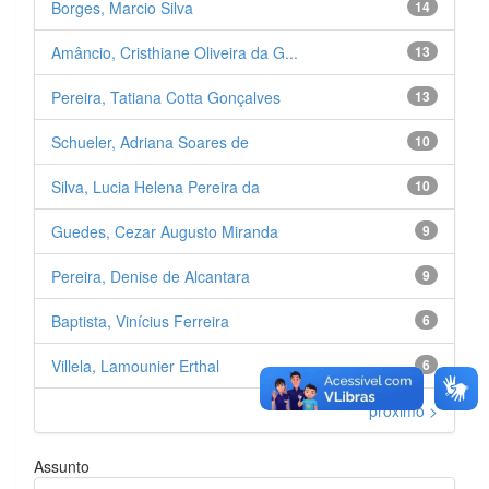
Borges, Marcio Silva
14
Amâncio, Cristhiane Oliveira da G...
13
Pereira, Tatiana Cotta Gonçalves
13
Schueler, Adriana Soares de
10
Silva, Lucia Helena Pereira da
10
Guedes, Cezar Augusto Miranda
9
Pereira, Denise de Alcantara
9
Baptista, Vinícius Ferreira
6
Villela, Lamounier Erthal
6
próximo >
Assunto