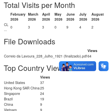
Total Visits per Month
February
March
April
May
June
July
August
2026
2026
2026
2026
2026
2026
2026
CL
0
3
3
0
9
4
2
...
File Downloads
Views
Correio da Lavoura_228_Julho_1921 (finalizado).pdf
64
Top Country Views
Views
United States
37
Hong Kong SAR China
25
Singapore
24
Brazil
19
China
9
Vietnam
9