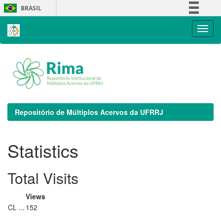
Skip
BRASIL
navigation
Simplifique!
Comunica BR
Participe
Acesso à informação
Legislação
Canais
Repositório de Múltiplos Acervos da UFRRJ
Statistics
Total Visits
Views
CL ...
152