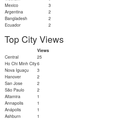
Mexico
3
Argentina
2
Bangladesh
2
Ecuador
2
Top City Views
Views
Central
25
Ho Chi Minh City
6
Nova Iguaçu
3
Hanover
2
San Jose
2
São Paulo
2
Altamira
1
Annapolis
1
Anápolis
1
Ashburn
1