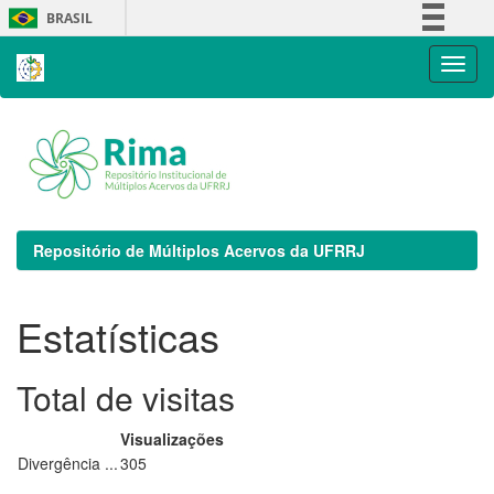
Skip
BRASIL
navigation
Simplifique!
Comunica BR
Participe
Acesso à informação
Legislação
Canais
Repositório de Múltiplos Acervos da UFRRJ
Estatísticas
Total de visitas
Visualizações
Divergência ...
305