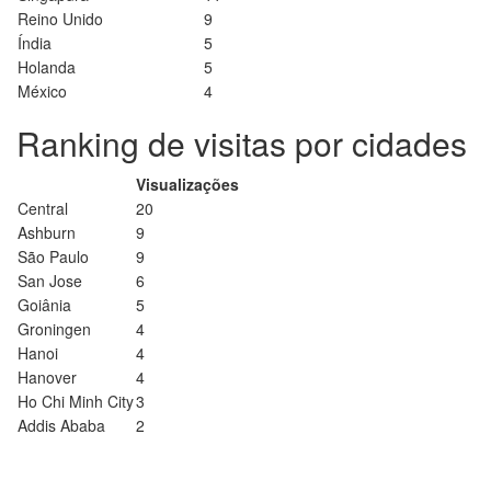
Reino Unido
9
Índia
5
Holanda
5
México
4
Ranking de visitas por cidades
Visualizações
Central
20
Ashburn
9
São Paulo
9
San Jose
6
Goiânia
5
Groningen
4
Hanoi
4
Hanover
4
Ho Chi Minh City
3
Addis Ababa
2