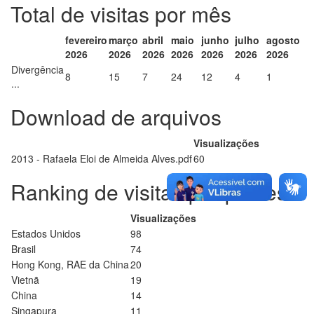
Total de visitas por mês
fevereiro
março
abril
maio
junho
julho
agosto
2026
2026
2026
2026
2026
2026
2026
Divergência
8
15
7
24
12
4
1
...
Download de arquivos
Visualizações
2013 - Rafaela Eloi de Almeida Alves.pdf
60
Ranking de visitas por países
Visualizações
Estados Unidos
98
Brasil
74
Hong Kong, RAE da China
20
Vietnã
19
China
14
Singapura
11