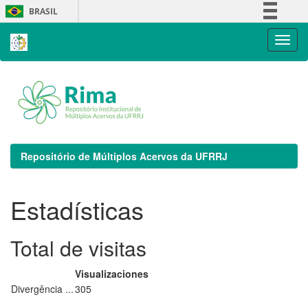
Skip
BRASIL
navigation
Simplifique!
Comunica BR
Participe
Acesso à informação
Legislação
Canais
Repositório de Múltiplos Acervos da UFRRJ
Estadísticas
Total de visitas
Visualizaciones
Divergência ...
305