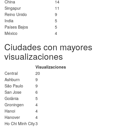
China
14
Singapur
11
Reino Unido
9
India
5
Países Bajos
5
México
4
Ciudades con mayores
visualizaciones
Visualizaciones
Central
20
Ashburn
9
São Paulo
9
San Jose
6
Goiânia
5
Groningen
4
Hanoi
4
Hanover
4
Ho Chi Minh City
3