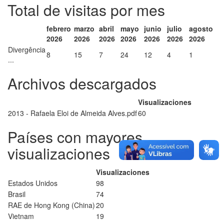
Total de visitas por mes
febrero
marzo
abril
mayo
junio
julio
agosto
2026
2026
2026
2026
2026
2026
2026
Divergência
8
15
7
24
12
4
1
...
Archivos descargados
Visualizaciones
2013 - Rafaela Eloi de Almeida Alves.pdf
60
Países con mayores
visualizaciones
Visualizaciones
Estados Unidos
98
Brasil
74
RAE de Hong Kong (China)
20
Vietnam
19