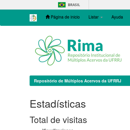
Skip
BRASIL
navigation
Página de inicio
Listar
Ayuda
Repositório de Múltiplos Acervos da UFRRJ
Estadísticas
Total de visitas