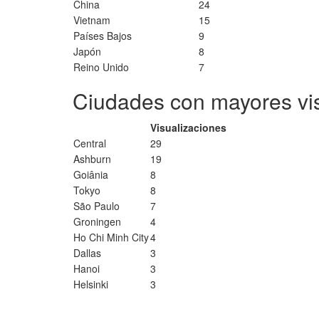
China
24
Vietnam
15
Países Bajos
9
Japón
8
Reino Unido
7
Ciudades con mayores vi
Visualizaciones
Central
29
Ashburn
19
Goiânia
8
Tokyo
8
São Paulo
7
Groningen
4
Ho Chi Minh City
4
Dallas
3
Hanoi
3
Helsinki
3