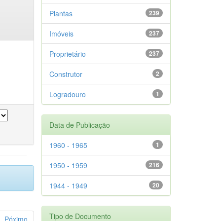
Plantas
239
Imóveis
237
Proprietário
237
Construtor
2
Logradouro
1
Data de Publicação
1960 - 1965
1
1950 - 1959
216
1944 - 1949
20
Tipo de Documento
Póximo