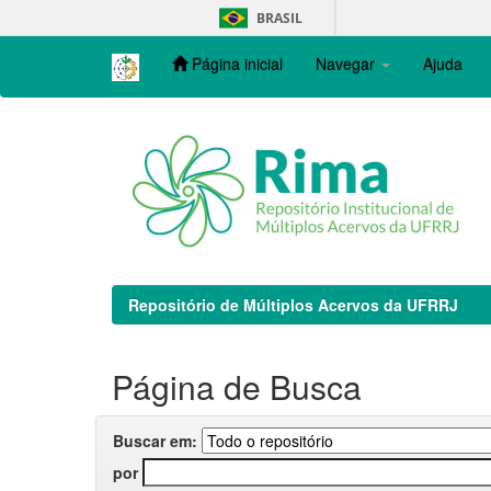
Skip
BRASIL
navigation
Página inicial
Navegar
Ajuda
Repositório de Múltiplos Acervos da UFRRJ
Página de Busca
Buscar em:
por