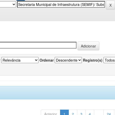
r
Ordenar
Registro(s)
Anterior
1
2
3
4
...
24