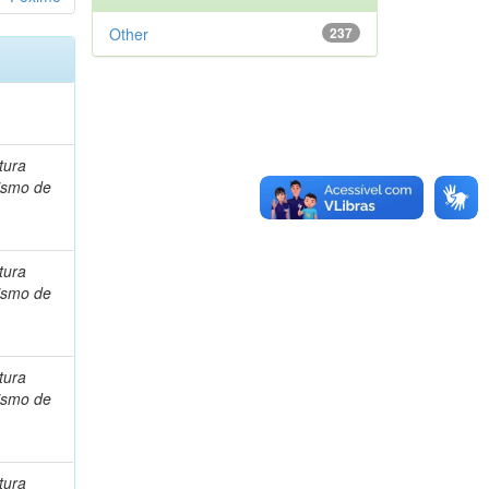
Other
237
tura
ismo de
tura
ismo de
tura
ismo de
tura