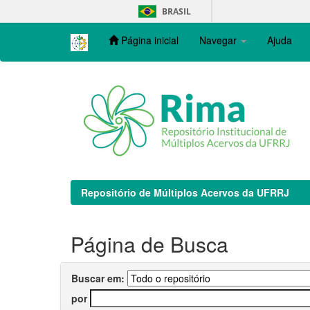
Skip
BRASIL
navigation
Página inicial
Navegar
Ajuda
Repositório de Múltiplos Acervos da UFRRJ
Página de Busca
Buscar em:
por