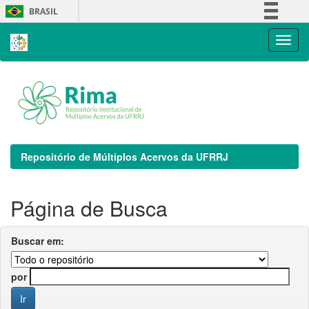
Skip
BRASIL
navigation
Simplifique!
Comunica BR
Participe
Acesso à informação
Legislação
Canais
Repositório de Múltiplos Acervos da UFRRJ
Página de Busca
Buscar em:
por