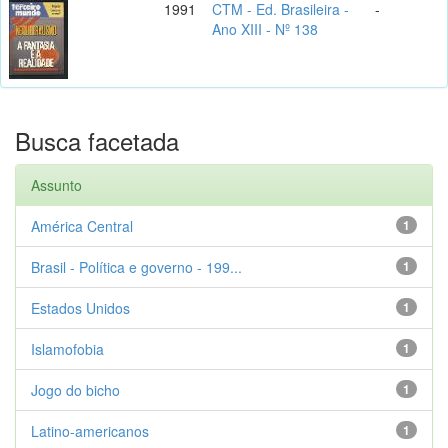
1991
CTM - Ed. Brasileira -
-
Ano XIII - Nº 138
Busca facetada
Assunto
América Central
1
Brasil - Política e governo - 199...
1
Estados Unidos
1
Islamofobia
1
Jogo do bicho
1
Latino-americanos
1