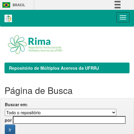
Skip
BRASIL
navigation
Simplifique!
Comunica BR
Participe
Acesso à informação
Legislação
Canais
Repositório de Múltiplos Acervos da UFRRJ
Página de Busca
Buscar em:
por