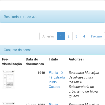
Resultado 1-10 de 37.
Anterior
1
2
3
4
Póximo
Conjunto de itens:
Pré-
Data do
Título
Autor(es)
visualização
documento
1949
Planta 12-
Secretaria Municipal
49 Estrada
de infraestrutura
Plinio
(SEMIF)/
Casado
Subsecretaria de
urbanismo de Nova
Iguaçu.
19-ago-1952
Planta
Secretaria Municipal