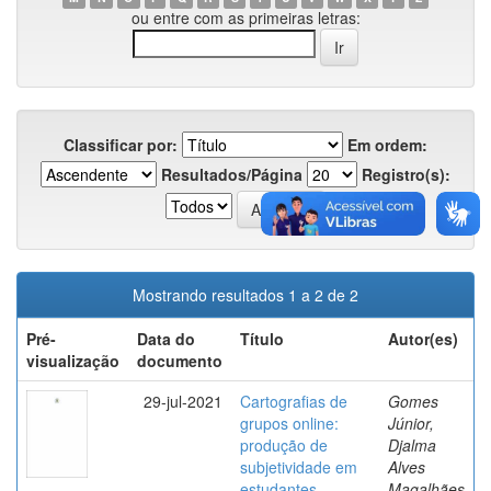
ou entre com as primeiras letras:
Classificar por:
Em ordem:
Resultados/Página
Registro(s):
Mostrando resultados 1 a 2 de 2
Pré-
Data do
Título
Autor(es)
visualização
documento
29-jul-2021
Cartografias de
Gomes
grupos online:
Júnior,
produção de
Djalma
subjetividade em
Alves
estudantes
Magalhães