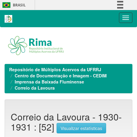
Skip
BRASIL
navigation
Simplifique!
Comunica BR
Participe
Acesso à informação
Legislação
Canais
Repositório de Múltiplos Acervos da UFRRJ
Centro de Documentação e Imagem - CEDIM
Imprensa da Baixada Fluminense
Correio da Lavoura
Correio da Lavoura - 1930-
1931 : [52]
Visualizar estatísticas