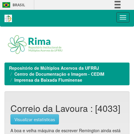
Skip
BRASIL
navigation
Simplifique!
Comunica BR
Participe
Acesso à informação
Legislação
Canais
Repositório de Múltiplos Acervos da UFRRJ
Centro de Documentação e Imagem - CEDIM
Imprensa da Baixada Fluminense
Correio da Lavoura : [4033]
Visualizar estatísticas
A boa e velha máquina de escrever Remington ainda está