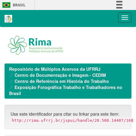
Skip
BRASIL
navigation
Simplifique!
Comunica BR
Participe
Acesso à informação
Legislação
Canais
Repositório de Múltiplos Acervos da UFRRJ
Centro de Documentação e Imagem - CEDIM
Centro de Referência em História do Trabalho
Exposição Fotográfica Trabalho e Trabalhadores no
Brasil
Use este identificador para citar ou linkar para este item:
http://rima.ufrrj.br/jspui/handle/20.500.14407/168