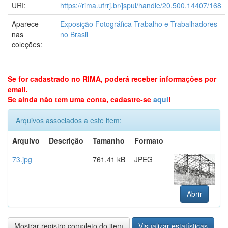
URI:
https://rima.ufrrj.br/jspui/handle/20.500.14407/168
Aparece
Exposição Fotográfica Trabalho e Trabalhadores
nas
no Brasil
coleções:
Se for cadastrado no RIMA, poderá receber informações por
email.
Se ainda não tem uma conta, cadastre-se
aqui
!
Arquivos associados a este item:
Arquivo
Descrição
Tamanho
Formato
73.jpg
761,41 kB
JPEG
Abrir
Mostrar registro completo do item
Visualizar estatísticas