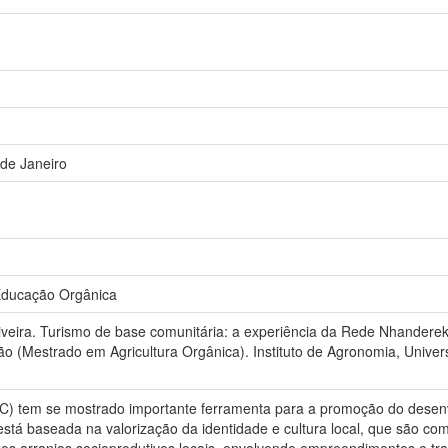
 de Janeiro
ducação Orgânica
eira. Turismo de base comunitária: a experiência da Rede Nhanderek
ção (Mestrado em Agricultura Orgânica). Instituto de Agronomia, Unive
C) tem se mostrado importante ferramenta para a promoção do desenv
á baseada na valorização da identidade e cultura local, que são com
os arranjos socioprodutivos locais, envolvendo empreendimentos e tr