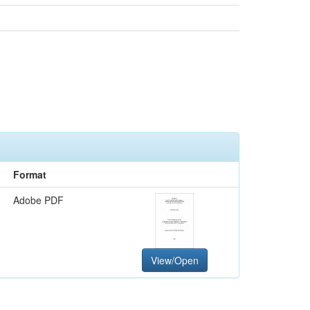
Format
Adobe PDF
View/Open