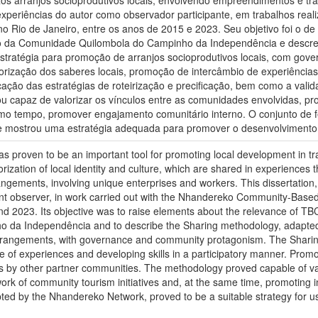
xperiências do autor como observador participante, em trabalhos rea
no Rio de Janeiro, entre os anos de 2015 e 2023. Seu objetivo foi o d
 da Comunidade Quilombola do Campinho da Independência e descreve
tratégia para promoção de arranjos socioprodutivos locais, com gove
lorização dos saberes locais, promoção de intercâmbio de experiência
icação das estratégias de roteirização e precificação, bem como a vali
u capaz de valorizar os vínculos entre as comunidades envolvidas, pr
smo tempo, promover engajamento comunitário interno. O conjunto d
 mostrou uma estratégia adequada para promover o desenvolvimento
proven to be an important tool for promoting local development in tra
zation of local identity and culture, which are shared in experiences that
ngements, involving unique enterprises and workers. This dissertation, 
ant observer, in work carried out with the Nhandereko Community-Based T
d 2023. Its objective was to raise elements about the relevance of TB
da Independência and to describe the Sharing methodology, adapted a
rrangements, with governance and community protagonism. The Sharing 
f experiences and developing skills in a participatory manner. Promotin
tives by other partner communities. The methodology proved capable of v
work of community tourism initiatives and, at the same time, promoting
ed by the Nhandereko Network, proved to be a suitable strategy for use