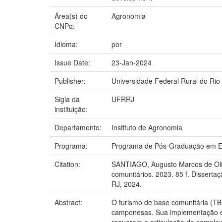
Área(s) do
Agronomia
CNPq:
Idioma:
por
Issue Date:
23-Jan-2024
Publisher:
Universidade Federal Rural do Rio
Sigla da
UFRRJ
instituição:
Departamento:
Instituto de Agronomia
Programa:
Programa de Pós-Graduação em E
Citation:
SANTIAGO, Augusto Marcos de Oliv
comunitários. 2023. 85 f. Disserta
RJ, 2024.
Abstract:
O turismo de base comunitária (TB
camponesas. Sua implementação est
requerem a articulação de complex