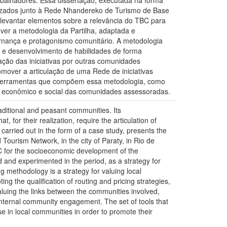
lizados junto à Rede Nhandereko de Turismo de Base
e levantar elementos sobre a relevância do TBC para
r a metodologia da Partilha, adaptada e
rnança e protagonismo comunitário. A metodologia
s e desenvolvimento de habilidades de forma
dação das iniciativas por outras comunidades
omover a articulação de uma Rede de iniciativas
e ferramentas que compõem essa metodologia, como
 econômico e social das comunidades assessoradas.
ditional and peasant communities. Its
, for their realization, require the articulation of
carried out in the form of a case study, presents the
ourism Network, in the city of Paraty, in Rio de
C for the socioeconomic development of the
nd experimented in the period, as a strategy for
methodology is a strategy for valuing local
g the qualification of routing and pricing strategies,
aluing the links between the communities involved,
 internal community engagement. The set of tools that
 in local communities in order to promote their