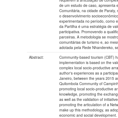
de um estudo de caso, apresenta e
Comunitária, na cidade de Paraty, 
o desenvolvimento socioeconômico
experimentada no período, como es
da Partilha é uma estratégia de va
participativa. Promovendo a qualif
parceiras. A metodologia se mostro
comunitárias de turismo e, ao me
adotada pela Rede Nhandereko, se
Abstract:
Community-based tourism (CBT) has 
implementation is based on the valori
complex local socio-productive arra
author's experiences as a particip
Janeiro, between the years 2015 an
Quilombola Community of Campinho 
promoting local socio-productive a
knowledge, promoting the exchange o
as well as the validation of initia
promoting the articulation of a Net
make up this methodology, as adopt
economic and social development.