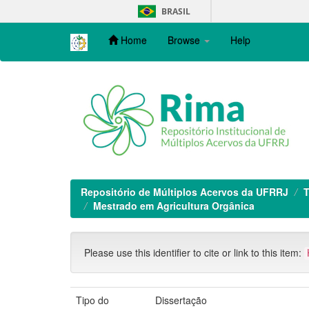
Skip
BRASIL
navigation
Home
Browse
Help
Repositório de Múltiplos Acervos da UFRRJ
T
Mestrado em Agricultura Orgânica
Please use this identifier to cite or link to this item:
Tipo do
Dissertação