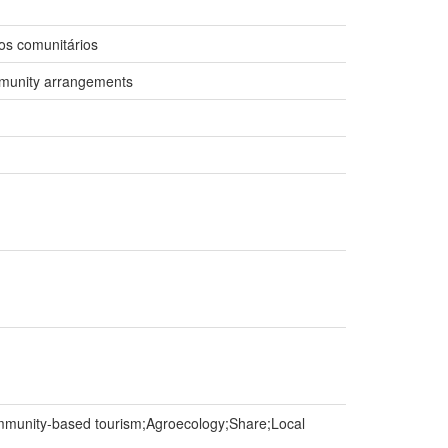
os comunitários
mmunity arrangements
ommunity-based tourism;Agroecology;Share;Local