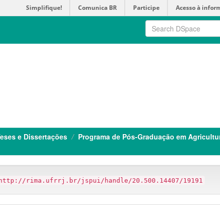
Simplifique!
Comunica BR
Participe
Acesso à infor
eses e Dissertações
Programa de Pós-Graduação em Agricultu
http://rima.ufrrj.br/jspui/handle/20.500.14407/19191