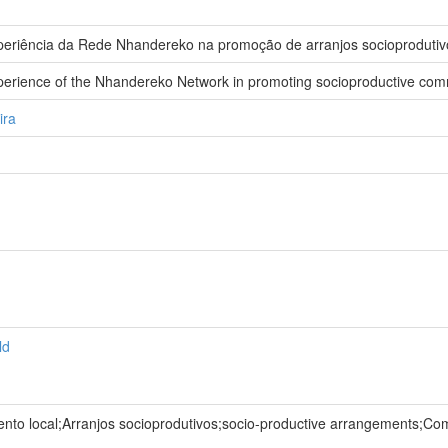
periência da Rede Nhandereko na promoção de arranjos socioprodutiv
erience of the Nhandereko Network in promoting socioproductive co
ira
ld
ento local;Arranjos socioprodutivos;socio-productive arrangements;C