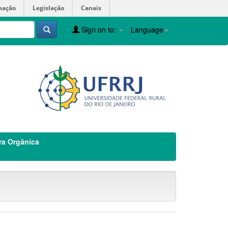
mação
Legislação
Canais
Sign on to:
Language
ra Orgânica