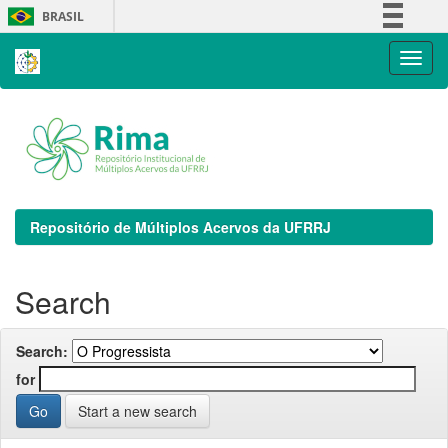
Skip
BRASIL
navigation
Simplifique!
Comunica BR
Participe
Acesso à informação
Legislação
Canais
Repositório de Múltiplos Acervos da UFRRJ
Search
Search:
for
Start a new search