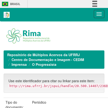
Skip
BRASIL
navigation
Simplifique!
Comunica BR
Participe
Acesso à informação
Legislação
Canais
Repositório de Múltiplos Acervos da UFRRJ
Centro de Documentação e Imagem - CEDIM
Imprensa
O Progressista
Use este identificador para citar ou linkar para este item:
http://rima.ufrrj.br/jspui/handle/20.500.14407/2360
Tipo do
Periódico
documento: