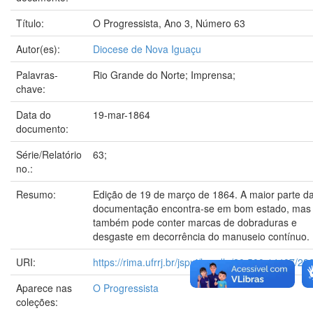
Título:
O Progressista, Ano 3, Número 63
Autor(es):
Diocese de Nova Iguaçu
Palavras-
Rio Grande do Norte; Imprensa;
chave:
Data do
19-mar-1864
documento:
Série/Relatório
63;
no.:
Resumo:
Edição de 19 de março de 1864. A maior parte d
documentação encontra-se em bom estado, mas
também pode conter marcas de dobraduras e
desgaste em decorrência do manuseio contínuo.
URI:
https://rima.ufrrj.br/jspui/handle/20.500.14407/23
Aparece nas
O Progressista
coleções: