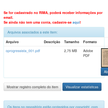
Se for cadastrado no RIMA, poderá receber informações por
email.
Se ainda não tem uma conta, cadastre-se
aqui
!
Arquivos associados a este item:
Arquivo
Descrição
Tamanho
Formato
oprogressista_001.pdf
2,75 MB
Adobe
PDF
Ab
Mostrar registro completo do item
Visualizar estatísticas
Os itens no repositório estão protegidos por copyright, com