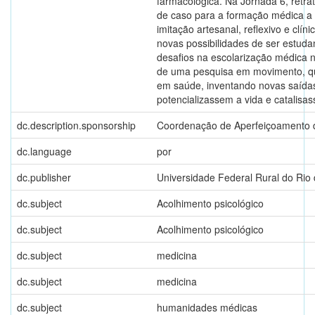
farmacológica. Na Jornada 6, retrat
de caso para a formação médica a p
imitação artesanal, reflexivo e clí
novas possibilidades de ser estud
desafios na escolarização médica 
de uma pesquisa em movimento, q
em saúde, inventando novas saídas
potencializassem a vida e catalis
dc.description.sponsorship
Coordenação de Aperfeiçoamento d
dc.language
por
dc.publisher
Universidade Federal Rural do Rio 
dc.subject
Acolhimento psicológico
dc.subject
Acolhimento psicológico
dc.subject
medicina
dc.subject
medicina
dc.subject
humanidades médicas