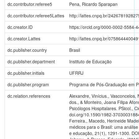
dc.contributor.referee5
Pena, Ricardo Sparapan
dc.contributor.referee5Lattes
http://lattes.cnpq.br/24267819282
dc.creator.ID
https://orcid.org/0000-0002-5584-
dc.creator.Lattes
http://lattes.cnpq.br/07586444004
dc.publisher.country
Brasil
dc.publisher.department
Instituto de Educação
dc.publisher.initials
UFRRJ
dc.publisher.program
Programa de Pós-Graduação em Ps
dc.relation.references
Alexandre, Vinícius., Vasconcelos, Nilce Ávila de Oliveira Palis de., Santos, Manoel Antônio dos., & Monteiro, Joana Filipa Afonso. (2019). O Acolhimento como Postura na Percepção de Psicólogos Hospitalares. PSicol., Ciênc. Prof., 39(188484), 1-14. DOI: https:// doi.org/10.1590/1982-3703003188484. Almeida, Erika Rodrigues de., Martins, Adriano Ferreira., Macedo, Herineide Madeira., & Penha, Rodrigo Chávez. (2017). Projeto mais médicos para o Brasil: uma análise da supervisão acadêmica. Interfaces: comunicação, saúde e educação, 21(1), 1291-1300. DOI: https://doi.org/10.1590/1807-57622016.0558. Alvarez, Johnny., & Passos, Eduardo. (2015). Cartografar é habitar um território existencial. In Passos, Eduardo., Kastrup, Virginia., & Escóssia, Liliana da. (Orgs.). Pistas do Método da Cartografia: pesquisa-intervenção e produção de subjetividade. Porto Alegre: Editora Sulina, 131-149. Amorim, F. B. T., Branco, P. C. C. & De Andrade, A. B. (2015). Plantão psicológico como estratégia de clínica ampliada na atenção básica em saúde. Revista Contextos Clínicos, 8(2), 141-152. DOI: http://dx.doi.org/10.4013/ctc.2015.82.03. Andrade, Renata Dinardi Rezende. (2005). Discussão X construção do caso clínico. M e n t a l , 3 ( 4 ) . R e c u p e r a d o d e : https://pepsic.bvsalud.org/scielo.php? script=sci_arttext&pid=S1679-44272005000100004. Antunes, A. A., & Ferro, A. S. (2015). Plantão psicológico: A construção de um “pro- jeto” sobre as vicissitudes humanas no espaço educacional, narrando a intertextualidade de uma experiência psicológica no instituto federal de Goiás. Revista EIXO, 4(1), 75-80. DOI: https://doi.org/10.19123/eixo.v4i1.213. Antunes, Mariana Sawchuk Moura Marques., Lyra, Pedro Puccioni de Oliveira., Ferreira, Deisianny dos Santos., Catharina, Luiza Brandão., Machado, Julia da Mata Xavier Pinheiro., Lourenço, Manuela Wendling Russo., Silva, Luísa Leite Vaz da., & Müller, Manuela Rodrigues. (2022). Repensando a queixa principal do paciente, contribuições de pesquisas desenvolvidas por estudantes de medicina para o cuidado centrado na pessoa. Rev. Inter. Educ. Saúde, 6(4407). DOI: http://dx.doi.org/10.17267/2594-7907ijeh.2022.e4407. Araujo D, Miranda M. C. G. & Brasil S. L. Formação de profissionais de saúde na perspectiva da integralidade. Rev Baiana Saude Publica. 2007; 31(1):20-31. Recuperado de Formação de profissionais de saúde na perspectiva da integralidade | Rev. baiana saúde pública;31(supl.1): 20-31, jun. 2007. | LILACS (bvsalud.org) Arakawa, Aline Megumi., Lopes-Herrera , Simone Aparecida., Caldana, Magali de Lourdes., & Tomita, Nilce Emy. (2012). Percepção dos usuários do SUS: expectativa e satisfação do atendimento na estratégia de saúde da família. Rev. CEFAC, 14(6), 1108-1114. DOI: http://dx.doi.org/10.1590/s1516-18462012005000010. Arlacão, I. (1994), Supervisão de professores e Reforma Educativa. IGE-Informação, 3(1). Alarcão I., & Tavares, J. (2003). Supervisão da pra1tica pedagógica: uma perspectiva de desenvolvimento e aprendizagem. Coimbra: Livraria Almedina. 134 Ayres, J. R. de C.; Rios, I. C.; Schraiber, L. B.; Falcão, M. T. C & Mota, A. (2013). Humanidades como disciplina da graduação em Medicina. Revista Brasileira de Educação Médica, 37(3), 455-463. DOI: https://doi.org/10.1590/S0100-55022013000300019. Balestra, Eduarda Vianna Guimarães., Magalhães, Lorena Torres., Franco, Isadora Eloi., Guerra, Rafaella Faria de Oliveira., Silveira, Ana Paula Stiefiano Ferraz., & Silva, Constanza Thaise Xavier. (2020). Atividade prática-exploratória no CAPSi (Centro de Atenção Psicossocial Infantil) Crescer de Anápolis: um relato de experiência. Revista Master - E n s i n o , P e s q u i s a e E x t e n s ã o , 5 ( 9 ) , 11 - 1 4 . D i s p o n í v e l e m : https:// revistamaster.imepac.edu.br/RM/article/view/128. Barbosa, J. S. (2018). A integração das disciplinas de humanidades 