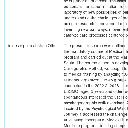
by supervision and case discussion 
personalist, artisanal imitation, ref
laboratory of new possibilities of b
understanding the challenges of me
being a research in movement of co
inventing new pathways, movements, 
catalyze care processes centered 
dc.description.abstractOther
The present research was outlined f
the mandatory course of Medical Hum
program and carried out at the Mari
Santo. The course aimed to develop
Cartographic Method, we sought to 
to medical training by analyzing 1,
students, organized into 45 groups,
conducted in the 2022.2, 2023.1, an
UBSMO, aged 5 years and older, we
spontaneous interest of the users 
psychogeographic walk exercises, 7
inspired by the Psychological Walk-I
Journey 1 addressed the challenges
articulating concepts of Medical Hum
Medicine program, defining competen