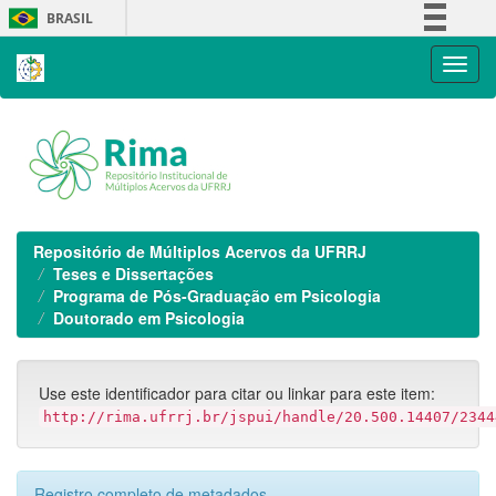
Skip
BRASIL
navigation
Simplifique!
Comunica BR
Participe
Acesso à informação
Legislação
Canais
Repositório de Múltiplos Acervos da UFRRJ
Teses e Dissertações
Programa de Pós-Graduação em Psicologia
Doutorado em Psicologia
Use este identificador para citar ou linkar para este item:
http://rima.ufrrj.br/jspui/handle/20.500.14407/2344
Registro completo de metadados