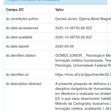
Campo DC
Valor
dc.contributor.author
Gomes Júnior, Djalma Alves Magal
dc.date.accessioned
2025-10-08T00:28:30Z
dc.date.available
2025-10-08T00:28:30Z
dc.date.issued
2025-09-09
dc.identifier.citation
GOMES JÚNIOR, . Psicologia e Med
formação médica humanizada. Tese
Psicologia, Universidade Federal R
dc.identifier.uri
https://rima.ufrrj.br/jspui/handle/
dc.description.abstract
A presente pesquisa se delineou a p
disciplina obrigatória de Humanida
em Medicina e realizada na Unidad
ES, e que visou desenvolver habili
Método da Cartografia, buscamos c
formação médica, analisando 1.061 