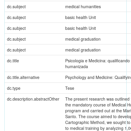
dc.subject
medical humanities
dc.subject
basic health Unit
dc.subject
basic health Unit
dc.subject
medical graduation
dc.subject
medical graduation
dc.title
Psicologia e Medicina: qualifican
humanizada
dc.title.alternative
Psychology and Medicine: Qualifyi
dc.type
Tese
dc.description.abstractOther
The present research was outlined f
the mandatory course of Medical Hum
program and carried out at the Mari
Santo. The course aimed to develop
Cartographic Method, we sought to 
to medical training by analyzing 1,