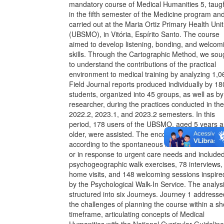
mandatory course of Medical Humanities 5, taug
in the fifth semester of the Medicine program an
carried out at the Maria Ortiz Primary Health Unit
(UBSMO), in Vitória, Espírito Santo. The course
aimed to develop listening, bonding, and welcom
skills. Through the Cartographic Method, we sou
to understand the contributions of the practical
environment to medical training by analyzing 1,0
Field Journal reports produced individually by 18
students, organized into 45 groups, as well as by
researcher, during the practices conducted in the
2022.2, 2023.1, and 2023.2 semesters. In this
period, 178 users of the UBSMO, aged 5 years 
older, were assisted. The encounters took place
according to the spontaneous interest of the use
or in response to urgent care needs and include
psychogeographic walk exercises, 78 interviews,
home visits, and 148 welcoming sessions inspire
by the Psychological Walk-In Service. The analysi
structured into six Journeys. Journey 1 addresse
the challenges of planning the course within a sh
timeframe, articulating concepts of Medical
Humanities with the National Curricular Guidelin