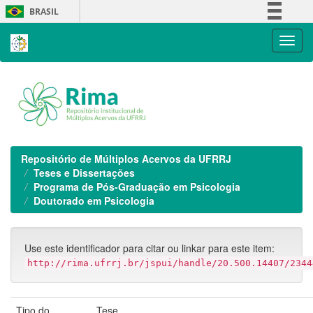
Skip
BRASIL
navigation
Simplifique!
Comunica BR
Participe
Acesso à informação
Legislação
Canais
Repositório de Múltiplos Acervos da UFRRJ
Teses e Dissertações
Programa de Pós-Graduação em Psicologia
Doutorado em Psicologia
Use este identificador para citar ou linkar para este item:
http://rima.ufrrj.br/jspui/handle/20.500.14407/2344
Tipo do
Tese