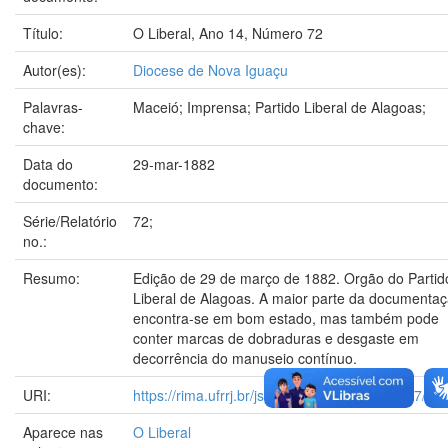
Título:
O Liberal, Ano 14, Número 72
Autor(es):
Diocese de Nova Iguaçu
Palavras-
Maceió; Imprensa; Partido Liberal de Alagoas;
chave:
Data do
29-mar-1882
documento:
Série/Relatório
72;
no.:
Resumo:
Edição de 29 de março de 1882. Orgão do Partid
Liberal de Alagoas. A maior parte da documenta
encontra-se em bom estado, mas também pode
conter marcas de dobraduras e desgaste em
decorrência do manuseio contínuo.
URI:
https://rima.ufrrj.br/jspui/handle/20.500.14407/23
Aparece nas
O Liberal