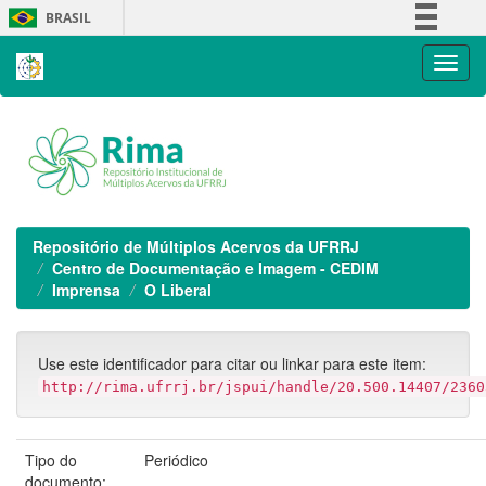
Skip
BRASIL
navigation
Simplifique!
Comunica BR
Participe
Acesso à informação
Legislação
Canais
Repositório de Múltiplos Acervos da UFRRJ
Centro de Documentação e Imagem - CEDIM
Imprensa
O Liberal
Use este identificador para citar ou linkar para este item:
http://rima.ufrrj.br/jspui/handle/20.500.14407/2360
Tipo do
Periódico
documento: