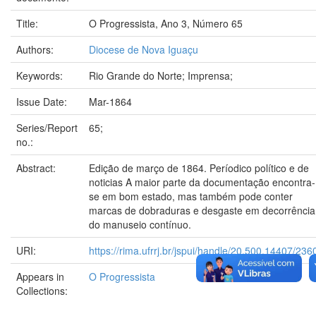
Title:
O Progressista, Ano 3, Número 65
Authors:
Diocese de Nova Iguaçu
Keywords:
Rio Grande do Norte; Imprensa;
Issue Date:
Mar-1864
Series/Report
65;
no.:
Abstract:
Edição de março de 1864. Períodico político e de
noticias A maior parte da documentação encontra-
se em bom estado, mas também pode conter
marcas de dobraduras e desgaste em decorrência
do manuseio contínuo.
URI:
https://rima.ufrrj.br/jspui/handle/20.500.14407/236
Appears in
O Progressista
Collections: