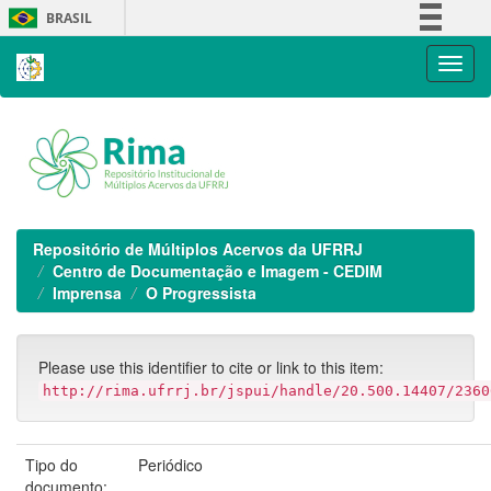
Skip
BRASIL
navigation
Simplifique!
Comunica BR
Participe
Acesso à informação
Legislação
Canais
Repositório de Múltiplos Acervos da UFRRJ
Centro de Documentação e Imagem - CEDIM
Imprensa
O Progressista
Please use this identifier to cite or link to this item:
http://rima.ufrrj.br/jspui/handle/20.500.14407/2360
Tipo do
Periódico
documento: