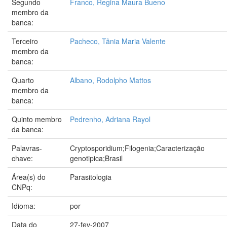
Segundo
Franco, Regina Maura Bueno
membro da
banca:
Terceiro
Pacheco, Tânia Maria Valente
membro da
banca:
Quarto
Albano, Rodolpho Mattos
membro da
banca:
Quinto membro
Pedrenho, Adriana Rayol
da banca:
Palavras-
Cryptosporidium;Filogenia;Caracterização
chave:
genotipica;Brasil
Área(s) do
Parasitologia
CNPq:
Idioma:
por
Data do
27-fev-2007