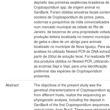
depósito das primeiras seqiiéncias brasileiras de
Cryptosporidium spp. de origem animal no
GenBank. Foram obtidas amostras fecais conte
oocistos de Cryptosporidium de pintos, patos,
codornas e porquinhos da índia comercializados
num mercado municipal da cidade do Rio de
Janeiro, de bezerros de uma propriedade voltad
produção leiteira localizada no mesmo município
de gatos e cães de um abrigo para animais
localizado no município de Nova Iguaçu. Para as
análises foi utilizado Nested-PCR do DNA extraí
partir de 200ul de solução fecal. Foi realizada 
dos produtos obtidos no Nested-PCR, utilizando
as enzimas Sspl e Vspl, para uma identificação
preliminar das espécies de Cryptosporidium
presentes.
Abstract:
The objectives of the present study was the
genetical characterizations of Cryptosporidium s
from different hosts, realize the sequencing an
phylogenetic analysis, including the deposit in
GenBank of the first Cryptosporidium sequences 
animal origin, from Brazil. There were obtained f