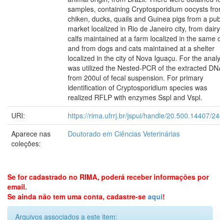
samples, containing Cryptosporidium oocysts fr
chiken, ducks, quails and Guinea pigs from a pub
market localized in Rio de Janeiro city, from dairy
calfs maintained at a farm localized in the same c
and from dogs and cats maintained at a shelter
localized in the city of Nova Iguaçu. For the analy
was utilized the Nested-PCR of the extracted DN
from 200ul of fecal suspension. For primary
identification of Cryptosporidium species was
realized RFLP with enzymes Sspl and Vspl.
URI:
https://rima.ufrrj.br/jspui/handle/20.500.14407/2
Aparece nas
Doutorado em Ciências Veterinárias
coleções:
Se for cadastrado no RIMA, poderá receber informações por
email.
Se ainda não tem uma conta, cadastre-se
aqui
!
Arquivos associados a este item: