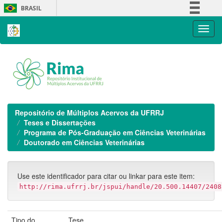
Skip
BRASIL
navigation
Simplifique!
Comunica BR
Participe
Acesso à informação
Legislação
Canais
Repositório de Múltiplos Acervos da UFRRJ
Teses e Dissertações
Programa de Pós-Graduação em Ciências Veterinárias
Doutorado em Ciências Veterinárias
Use este identificador para citar ou linkar para este item:
http://rima.ufrrj.br/jspui/handle/20.500.14407/2408
Tipo do
Tese