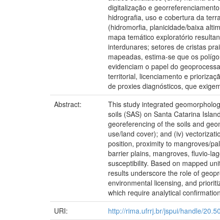
digitalização e georreferenciament
hidrografia, uso e cobertura da ter
(hidromorfia, planicidade/baixa alt
mapa temático exploratório resultan
interdunares; setores de cristas pr
mapeadas, estima-se que os polígo
evidenciam o papel do geoprocessa
territorial, licenciamento e priori
de proxies diagnósticos, que exigem
Abstract:
This study integrated geomorphologic
soils (SAS) on Santa Catarina Island,
georeferencing of the soils and geo
use/land cover); and (iv) vectorizat
position, proximity to mangroves/pal
barrier plains, mangroves, fluvio-l
susceptibility. Based on mapped uni
results underscore the role of geopr
environmental licensing, and prioriti
which require analytical confirmation 
URI:
http://rima.ufrrj.br/jspui/handle/20