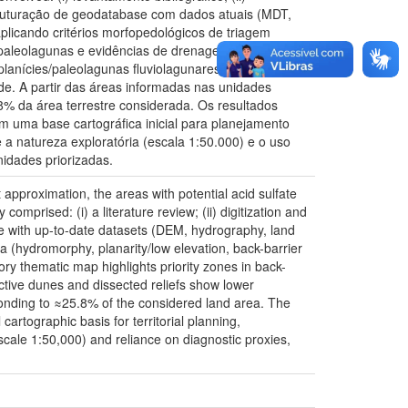
struturação de geodatabase com dados atuais (MDT,
aplicando critérios morfopedológicos de triagem
/paleolagunas e evidências de drenagem histórica). O
 planícies/paleolagunas fluviolagunares e depressões
ade. A partir das áreas informadas nas unidades
 da área terrestre considerada. Os resultados
 uma base cartográfica inicial para planejamento
e a natureza exploratória (escala 1:50.000) e o uso
nidades priorizadas.
approximation, the areas with potential acid sulfate
mprised: (i) a literature review; (ii) digitization and
e with up-to-date datasets (DEM, hydrography, land
ia (hydromorphy, planarity/low elevation, back-barrier
ory thematic map highlights priority zones in back-
ctive dunes and dissected reliefs show lower
ponding to ≈25.8% of the considered land area. The
artographic basis for territorial planning,
 (scale 1:50,000) and reliance on diagnostic proxies,