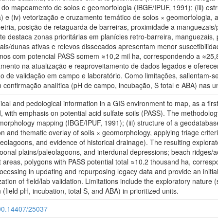
o do mapeamento de solos e geomorfologia (IBGE/IPUF, 1991); (iii) e
ra) e (iv) vetorização e cruzamento temático de solos × geomorfologia, 
imetria, posição de retaguarda de barreiras, proximidade a manguezais
te destaca zonas prioritárias em planícies retro-barreira, manguezais,
aiais/dunas ativas e relevos dissecados apresentam menor suscetibilid
nos com potencial PASS somem ≈10,2 mil ha, correspondendo a ≈25,8%
mento na atualização e reaproveitamento de dados legados e oferecem
zação de validação em campo e laboratório. Como limitações, salientam-s
 confirmação analítica (pH de campo, incubação, S total e ABA) nas u
al and pedological information in a GIS environment to map, as a first 
 with emphasis on potential acid sulfate soils (PASS). The methodology co
morphology mapping (IBGE/IPUF, 1991); (iii) structure of a geodatabas
ion and thematic overlay of soils × geomorphology, applying triage criter
eolagoons, and evidence of historical drainage). The resulting explorat
agoonal plains/paleolagoons, and interdunal depressions; beach ridges/a
t areas, polygons with PASS potential total ≈10.2 thousand ha, corres
ocessing in updating and repurposing legacy data and provide an initial c
zation of field/lab validation. Limitations include the exploratory nature
(field pH, incubation, total S, and ABA) in prioritized units.
.500.14407/25037