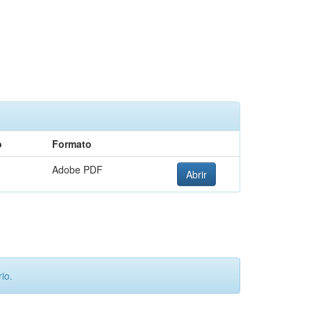
o
Formato
Adobe PDF
Abrir
io.