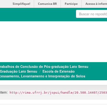
Simplifique!
Comunica BR
Participe
Acesso à infor
rabalhos de Conclusão de Pós-graduação Lato Sensu
 Graduação Lato Sensu
Escola de Extensão
essamento, Levantamento e Interpretação de Solos
 item:
http://rima.ufrrj.br/jspui/handle/20.500.14407/2503