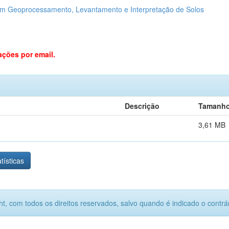
em Geoprocessamento, Levantamento e Interpretação de Solos
ações por email.
Descrição
Tamanh
3,61 MB
tísticas
ht, com todos os direitos reservados, salvo quando é indicado o contrár