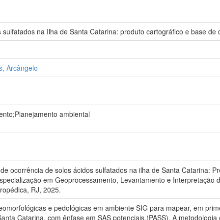
 sulfatados na Ilha de Santa Catarina: produto cartográfico e base de
s, Arcângelo
ento;Planejamento ambiental
e ocorrência de solos ácidos sulfatados na ilha de Santa Catarina: Pr
specialização em Geoprocessamento, Levantamento e Interpretação de 
eropédica, RJ, 2025.
geomorfológicas e pedológicas em ambiente SIG para mapear, em prime
Santa Catarina, com ênfase em SAS potenciais (PASS). A metodologia env