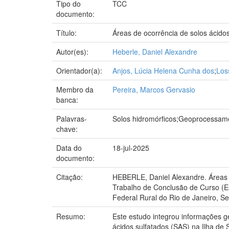
Tipo do
TCC
documento:
Título:
Áreas de ocorrência de solos ácidos
Autor(es):
Heberle, Daniel Alexandre
Orientador(a):
Anjos, Lúcia Helena Cunha dos
;
Los
Membro da
Pereira, Marcos Gervasio
banca:
Palavras-
Solos hidromórficos;Geoprocessam
chave:
Data do
18-jul-2025
documento:
Citação:
HEBERLE, Daniel Alexandre. Áreas d
Trabalho de Conclusão de Curso (E
Federal Rural do Rio de Janeiro, S
Resumo:
Este estudo integrou informações 
ácidos sulfatados (SAS) na Ilha de 