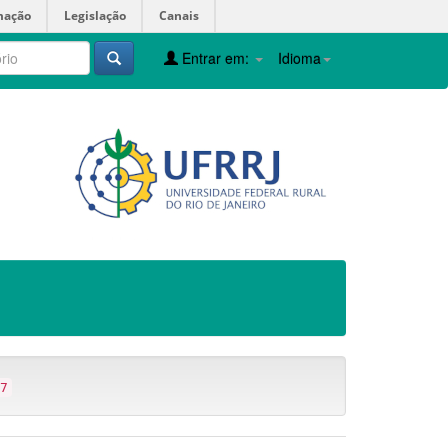
mação
Legislação
Canais
Entrar em:
Idioma
7