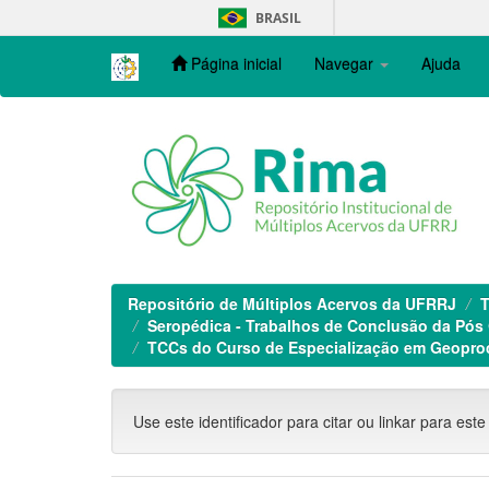
Skip
BRASIL
navigation
Página inicial
Navegar
Ajuda
Repositório de Múltiplos Acervos da UFRRJ
T
Seropédica - Trabalhos de Conclusão da Pós
TCCs do Curso de Especialização em Geoproc
Use este identificador para citar ou linkar para este