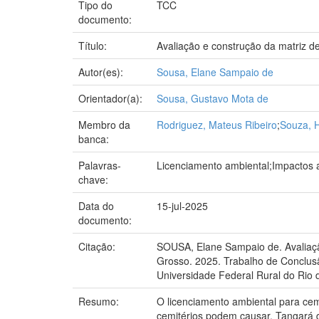
Tipo do
TCC
documento:
Título:
Avaliação e construção da matriz d
Autor(es):
Sousa, Elane Sampaio de
Orientador(a):
Sousa, Gustavo Mota de
Membro da
Rodriguez, Mateus Ribeiro
;
Souza, H
banca:
Palavras-
Licenciamento ambiental;Impactos a
chave:
Data do
15-jul-2025
documento:
Citação:
SOUSA, Elane Sampaio de. Avaliaçã
Grosso. 2025. Trabalho de Conclus
Universidade Federal Rural do Rio 
Resumo:
O licenciamento ambiental para cem
cemitérios podem causar. Tangará d