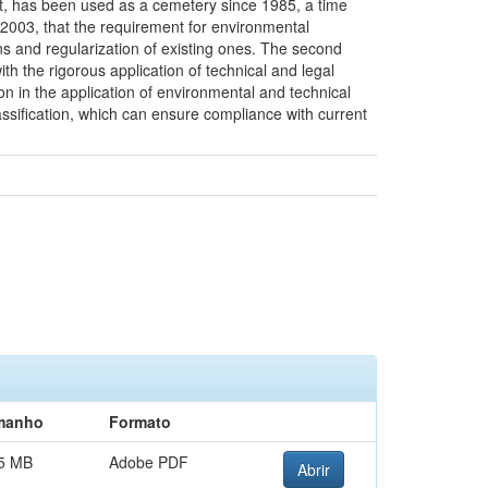
east, has been used as a cemetery since 1985, a time
2003, that the requirement for environmental
ons and regularization of existing ones. The second
ith the rigorous application of technical and legal
ion in the application of environmental and technical
lassification, which can ensure compliance with current
manho
Formato
5 MB
Adobe PDF
Abrir