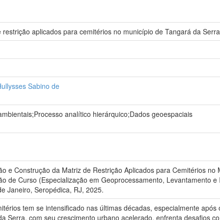
e restrição aplicados para cemitérios no município de Tangará da Ser
ullysses Sabino de
mbientais;Processo analítico hierárquico;Dados geoespaciais
o e Construção da Matriz de Restrição Aplicados para Cemitérios no 
ão de Curso (Especialização em Geoprocessamento, Levantamento e Int
de Janeiro, Seropédica, RJ, 2025.
itérios tem se intensificado nas últimas décadas, especialmente apó
a Serra, com seu crescimento urbano acelerado, enfrenta desafios co