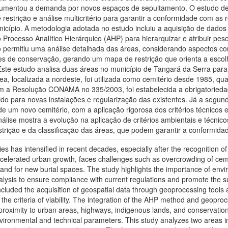
umentou a demanda por novos espaços de sepultamento. O estudo des
estrição e análise multicritério para garantir a conformidade com as
icípio. A metodologia adotada no estudo incluiu a aquisição de dados
rocesso Analítico Hierárquico (AHP) para hierarquizar e atribuir pesos 
ermitiu uma análise detalhada das áreas, considerando aspectos com
des de conservação, gerando um mapa de restrição que orienta a esco
ste estudo analisa duas áreas no município de Tangará da Serra para a 
rea, localizada a nordeste, foi utilizada como cemitério desde 1985, q
 a Resolução CONAMA no 335/2003, foi estabelecida a obrigatoriedad
ido para novas instalações e regularização das existentes. Já a segun
de um novo cemitério, com a aplicação rigorosa dos critérios técnicos 
nálise mostra a evolução na aplicação de critérios ambientais e técnico
trição e da classificação das áreas, que podem garantir a conformid
es has intensified in recent decades, especially after the recognition 
accelerated urban growth, faces challenges such as overcrowding of c
d for new burial spaces. The study highlights the importance of envir
nalysis to ensure compliance with current regulations and promote the 
cluded the acquisition of geospatial data through geoprocessing tools a
the criteria of viability. The integration of the AHP method and geoproc
proximity to urban areas, highways, indigenous lands, and conservation 
nvironmental and technical parameters. This study analyzes two areas in