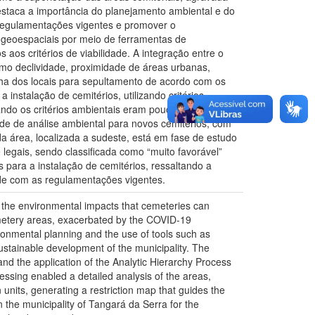
taca a importância do planejamento ambiental e do
 regulamentações vigentes e promover o
 geoespaciais por meio de ferramentas de
aos critérios de viabilidade. A integração entre o
o declividade, proximidade de áreas urbanas,
lha dos locais para sepultamento de acordo com os
instalação de cemitérios, utilizando critérios
uando os critérios ambientais eram pouco
e de análise ambiental para novos cemitérios, com
da área, localizada a sudeste, está em fase de estudo
e legais, sendo classificada como “muito favorável”
s para a instalação de cemitérios, ressaltando a
ade com as regulamentações vigentes.
of the environmental impacts that cemeteries can
emetery areas, exacerbated by the COVID-19
onmental planning and the use of tools such as
sustainable development of the municipality. The
nd the application of the Analytic Hierarchy Process
essing enabled a detailed analysis of the areas,
units, generating a restriction map that guides the
 the municipality of Tangará da Serra for the