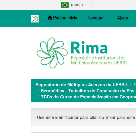
Skip
BRASIL
navigation
Página inicial
Navegar
Ajuda
Repositório de Múltiplos Acervos da UFRRJ
T
Seropédica - Trabalhos de Conclusão da Pós
TCCs do Curso de Especialização em Geoproc
Use este identificador para citar ou linkar para este