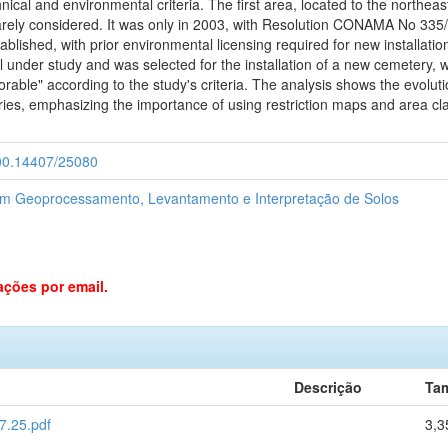
chnical and environmental criteria. The first area, located to the north
arely considered. It was only in 2003, with Resolution CONAMA No 335/
blished, with prior environmental licensing required for new installati
ill under study and was selected for the installation of a new cemetery, w
avorable" according to the study's criteria. The analysis shows the evolut
eteries, emphasizing the importance of using restriction maps and area c
.500.14407/25080
em Geoprocessamento, Levantamento e Interpretação de Solos
ações por email.
Descrição
Ta
7.25.pdf
3,3