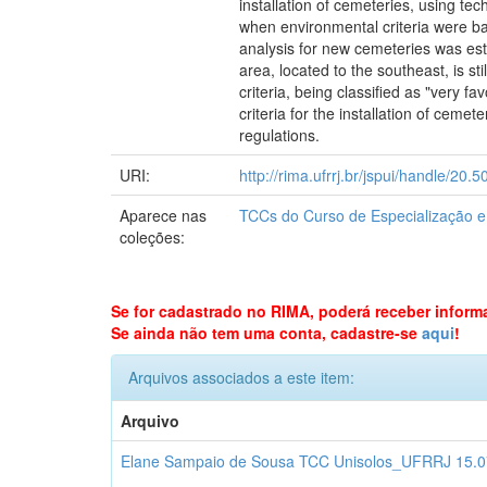
installation of cemeteries, using te
when environmental criteria were b
analysis for new cemeteries was esta
area, located to the southeast, is st
criteria, being classified as "very f
criteria for the installation of cem
regulations.
URI:
http://rima.ufrrj.br/jspui/handle/20
Aparece nas
TCCs do Curso de Especialização 
coleções:
Se for cadastrado no RIMA, poderá receber inform
Se ainda não tem uma conta, cadastre-se
aqui
!
Arquivos associados a este item:
Arquivo
Elane Sampaio de Sousa TCC Unisolos_UFRRJ 15.0