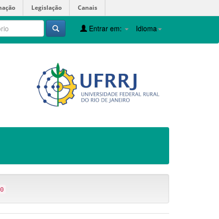
mação
Legislação
Canais
Entrar em:
Idioma
0