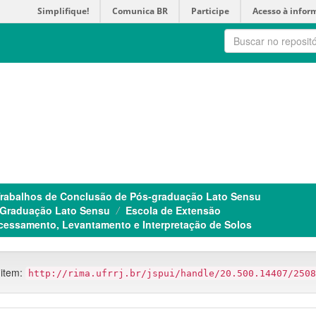
Simplifique!
Comunica BR
Participe
Acesso à infor
rabalhos de Conclusão de Pós-graduação Lato Sensu
 Graduação Lato Sensu
Escola de Extensão
essamento, Levantamento e Interpretação de Solos
 item:
http://rima.ufrrj.br/jspui/handle/20.500.14407/2508