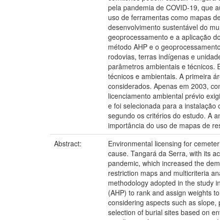
pela pandemia de COVID-19, que a
uso de ferramentas como mapas de r
desenvolvimento sustentável do mun
geoprocessamento e a aplicação do P
método AHP e o geoprocessamento p
rodovias, terras indígenas e unida
parâmetros ambientais e técnicos. E
técnicos e ambientais. A primeira á
considerados. Apenas em 2003, com
licenciamento ambiental prévio exig
e foi selecionada para a instalação 
segundo os critérios do estudo. A a
importância do uso de mapas de res
Abstract:
Environmental licensing for cemeteri
cause. Tangará da Serra, with its 
pandemic, which increased the deman
restriction maps and multicriteria a
methodology adopted in the study in
(AHP) to rank and assign weights to 
considering aspects such as slope, 
selection of burial sites based on e