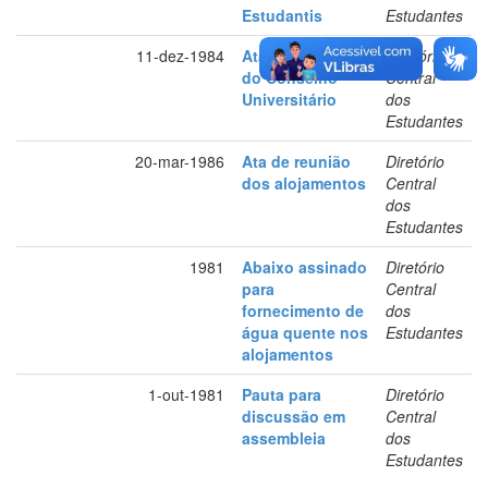
Estudantis
Estudantes
11-dez-1984
Ata da reunião
Diretório
do Conselho
Central
Universitário
dos
Estudantes
20-mar-1986
Ata de reunião
Diretório
dos alojamentos
Central
dos
Estudantes
1981
Abaixo assinado
Diretório
para
Central
fornecimento de
dos
água quente nos
Estudantes
alojamentos
1-out-1981
Pauta para
Diretório
discussão em
Central
assembleia
dos
Estudantes