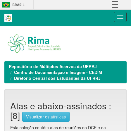
Skip
BRASIL
navigation
Simplifique!
Comunica BR
Participe
Acesso à informação
Legislação
Canais
Repositório de Múltiplos Acervos da UFRRJ
Centro de Documentação e Imagem - CEDIM
Diretório Central dos Estudantes da UFRRJ
Atas e abaixo-assinados :
[8]
Visualizar estatísticas
Esta coleção contém atas de reuniões do DCE e da