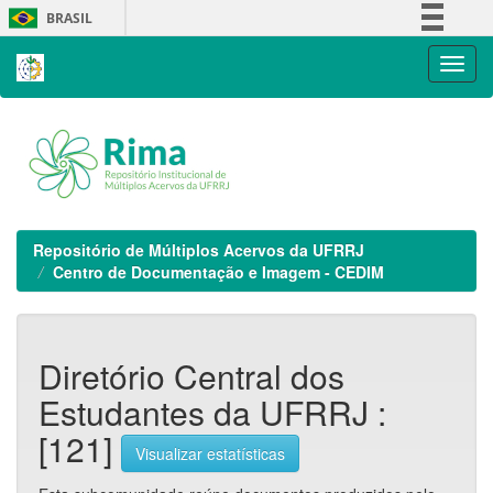
Skip
BRASIL
navigation
Simplifique!
Comunica BR
Participe
Acesso à informação
Legislação
Canais
Repositório de Múltiplos Acervos da UFRRJ
Centro de Documentação e Imagem - CEDIM
Diretório Central dos
Estudantes da UFRRJ :
[121]
Visualizar estatísticas