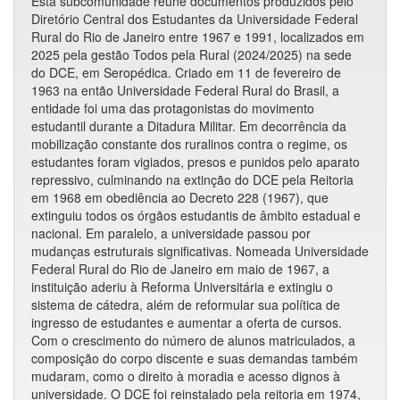
Esta subcomunidade reúne documentos produzidos pelo
Diretório Central dos Estudantes da Universidade Federal
Rural do Rio de Janeiro entre 1967 e 1991, localizados em
2025 pela gestão Todos pela Rural (2024/2025) na sede
do DCE, em Seropédica. Criado em 11 de fevereiro de
1963 na então Universidade Federal Rural do Brasil, a
entidade foi uma das protagonistas do movimento
estudantil durante a Ditadura Militar. Em decorrência da
mobilização constante dos ruralinos contra o regime, os
estudantes foram vigiados, presos e punidos pelo aparato
repressivo, culminando na extinção do DCE pela Reitoria
em 1968 em obediência ao Decreto 228 (1967), que
extinguiu todos os órgãos estudantis de âmbito estadual e
nacional. Em paralelo, a universidade passou por
mudanças estruturais significativas. Nomeada Universidade
Federal Rural do Rio de Janeiro em maio de 1967, a
instituição aderiu à Reforma Universitária e extingiu o
sistema de cátedra, além de reformular sua política de
ingresso de estudantes e aumentar a oferta de cursos.
Com o crescimento do número de alunos matriculados, a
composição do corpo discente e suas demandas também
mudaram, como o direito à moradia e acesso dignos à
universidade. O DCE foi reinstalado pela reitoria em 1974,