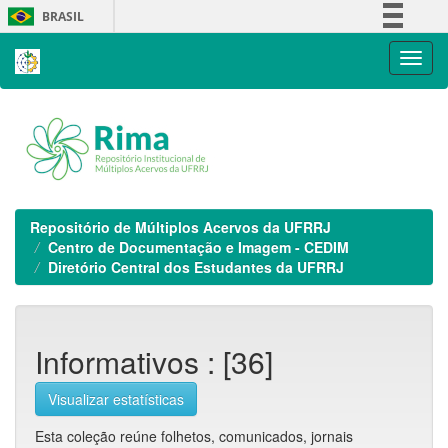
Skip
BRASIL
navigation
Simplifique!
Comunica BR
Participe
Acesso à informação
Legislação
Canais
Repositório de Múltiplos Acervos da UFRRJ
Centro de Documentação e Imagem - CEDIM
Diretório Central dos Estudantes da UFRRJ
Informativos : [36]
Visualizar estatísticas
Esta coleção reúne folhetos, comunicados, jornais