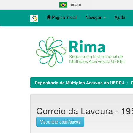
Skip
BRASIL
navigation
Página inicial
Navegar
Ajuda
Repositório de Múltiplos Acervos da UFRRJ
C
Correio da Lavoura - 195
Visualizar estatísticas