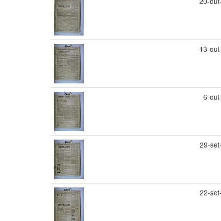
20-out
13-out
6-out
29-set
22-set