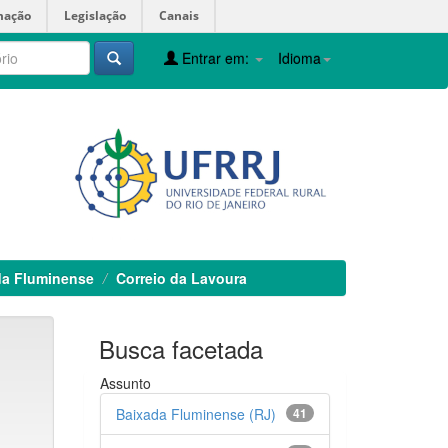
mação
Legislação
Canais
Entrar em:
Idioma
da Fluminense
Correio da Lavoura
Busca facetada
Assunto
Baixada Fluminense (RJ)
41