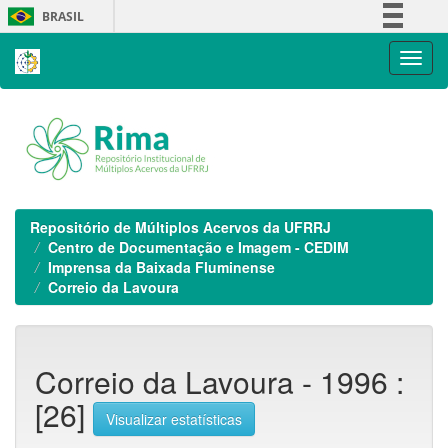
Skip
BRASIL
navigation
Simplifique!
Comunica BR
Participe
Acesso à informação
Legislação
Canais
Repositório de Múltiplos Acervos da UFRRJ
Centro de Documentação e Imagem - CEDIM
Imprensa da Baixada Fluminense
Correio da Lavoura
Correio da Lavoura - 1996 :
[26]
Visualizar estatísticas