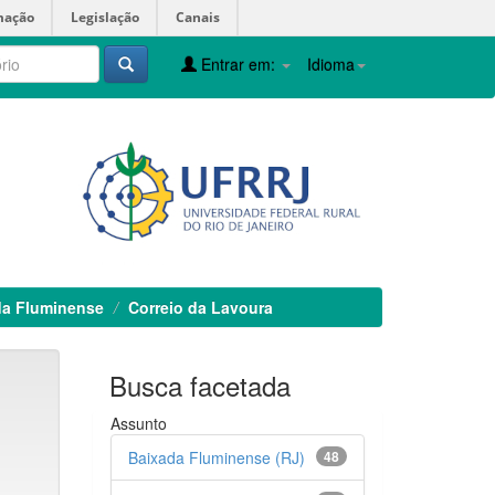
mação
Legislação
Canais
Entrar em:
Idioma
da Fluminense
Correio da Lavoura
Busca facetada
Assunto
Baixada Fluminense (RJ)
48