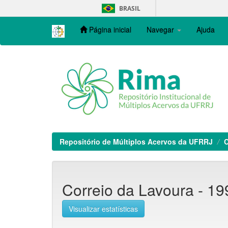
Skip
BRASIL
navigation
Página inicial
Navegar
Ajuda
Repositório de Múltiplos Acervos da UFRRJ
C
Correio da Lavoura - 199
Visualizar estatísticas