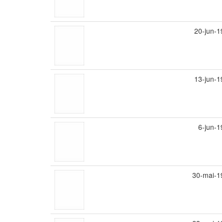
20-jun-
13-jun-
6-jun-
30-mai-1