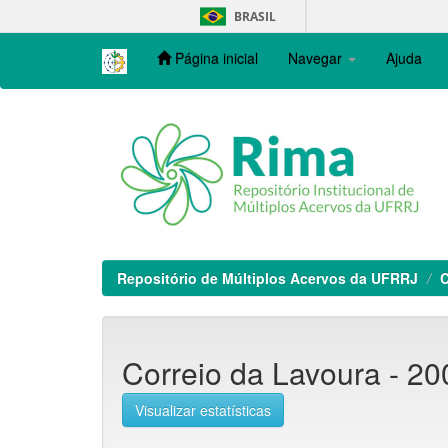
Skip
BRASIL
navigation
Página inicial
Navegar
Ajuda
Repositório de Múltiplos Acervos da UFRRJ
C
Correio da Lavoura - 200
Visualizar estatísticas