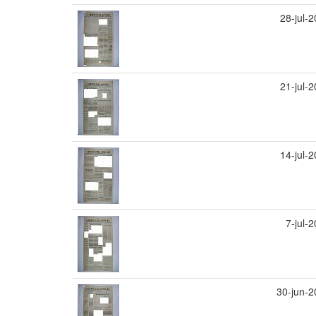
28-jul-
21-jul-
14-jul-
7-jul-
30-jun-