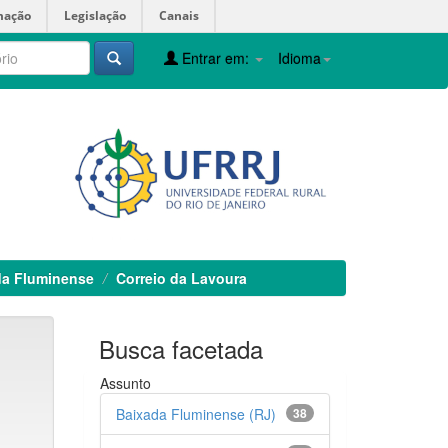
mação
Legislação
Canais
Entrar em:
Idioma
da Fluminense
Correio da Lavoura
Busca facetada
Assunto
Baixada Fluminense (RJ)
38