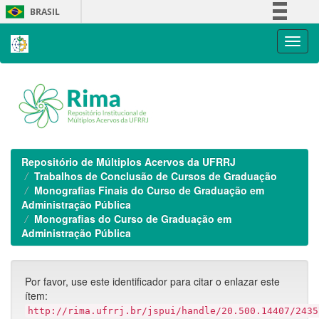
Skip
BRASIL
navigation
Simplifique!
Comunica BR
Participe
Acesso à informação
Legislação
Canais
Repositório de Múltiplos Acervos da UFRRJ
Trabalhos de Conclusão de Cursos de Graduação
Monografias Finais do Curso de Graduação em
Administração Pública
Monografias do Curso de Graduação em
Administração Pública
Por favor, use este identificador para citar o enlazar este
ítem:
http://rima.ufrrj.br/jspui/handle/20.500.14407/2435