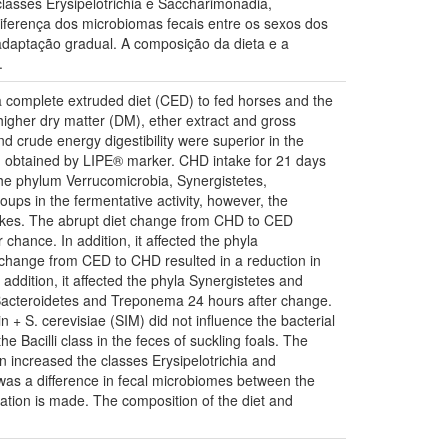
asses Erysipelotrichia e Saccharimonadia,
diferença dos microbiomas fecais entre os sexos dos
adaptação gradual. A composição da dieta e a
.
e a complete extruded diet (CED) to fed horses and the
higher dry matter (DM), ether extract and gross
d crude energy digestibility were superior in the
 obtained by LIPE® marker. CHD intake for 21 days
the phylum Verrucomicrobia, Synergistetes,
ups in the fermentative activity, however, the
takes. The abrupt diet change from CHD to CED
 chance. In addition, it affected the phyla
 change from CED to CHD resulted in a reduction in
addition, it affected the phyla Synergistetes and
s Bacteroidetes and Treponema 24 hours after change.
 + S. cerevisiae (SIM) did not influence the bacterial
 Bacilli class in the feces of suckling foals. The
 increased the classes Erysipelotrichia and
 was a difference in fecal microbiomes between the
tation is made. The composition of the diet and