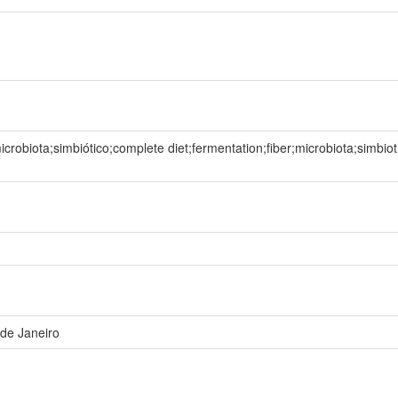
crobiota;simbiótico;complete diet;fermentation;fiber;microbiota;simbiot
 de Janeiro