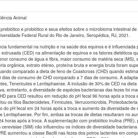
ência Animal
rebiótico e probiótico e seus efeitos sobre o microbioma intestinal d
Universidade Federal Rural do Rio de Janeiro, Seropédica, RJ, 2021.
ância fundamental na nutrição e na saúde dos equinos e é influenciada 
a extrusada (CED) na alimentação de equinos e os fatores dietéticos q
nor consumo de água e fibra, maior consumo de matéria seca (MS), ex
téria orgânica, extrato etéreo, proteína bruta e energia bruta foram 
uando comparado a dieta de feno de Coastcross (CHD) quando estima
ós 28 dias de consumo de CHD comparado a 7 dias de consumo. A adap
tetes, Tenericutes e Lentisphaerae. A inclusão de 30% de CED na diet
tiva, entretanto, a diversidade de espécies bacterianas das fezes fo
D para CED resultou em redução do pH fecal 96 horas após a troca e
tou os filos Bacteroidetes, Firmicutes, Verrucomicrobia, Proteobacteria
do pH fecal em 24 horas após a troca e aumento da diversidade de e
es e Lentisphaerae. Por fim, ambas as trocas de dietas resultaram no a
 horas após a troca. A suplementação com prebiótico inulina (PRE), 
 cerevisiae (SIM) não influenciou os índices de diversidade bacterian
 aumentou a classe Bacilli nas fezes dos potros lactentes em compar