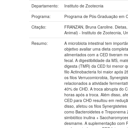
Departamento:
Instituto de Zootecnia
Programa:
Programa de Pós-Graduação em Ci
Citação:
FRANZAN, Bruna Caroline. Dietas, p
Animal) - Instituto de Zootecnia, 
Resumo:
A microbiota intestinal tem import
objetivo avaliar uma dieta complet
alimentados com a CED tiveram me
fecal. A digestibilidade da MS, ma
digesta (TMR) da CED foi menor q
filo Actinobacteria foi maior ap
os filos Verrucomicrobia, Synergis
relacionados a atividade fermenta
40% de CHD. A troca abrupta do CH
horas após a troca. Além disso, afe
CED para CHD resultou em redução 
disso, afetou os filos Synergistet
como Bacteroidetes e Treponema 24
simbiótico inulina + Saccharomyces
desmame. A suplementação com PRE