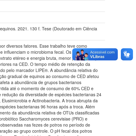
e equinos. 2021. 130 f. Tese (Doutorado em Ciência
por diversos fatores. Esse trabalho teve como
ue influenciam o microbioma fecal. Os equinos
trato etéreo e energia bruta, menor produção e pH
superiores na CED. O tempo médio de retenção da
do pelo marcador LIPE®. A abundância relativa do
tação gradual de equinos ao consumo de CED afetou
a afeta a abundância de grupos bacterianos
i mantida até o momento de consumo de 60% CED e
 redução da diversidade de espécies bacterianas 24
, Elusimicrobia e Actinobacteria. A troca abrupta da
spécies bacterianas 96 horas após a troca. Além
umento da abundância relativa de OTUs classificadas
probiótico Saccharomyces cerevisiae (PRO) e
a observadas nas fezes de potros no período de
ação ao grupo controle. O pH fecal dos potros