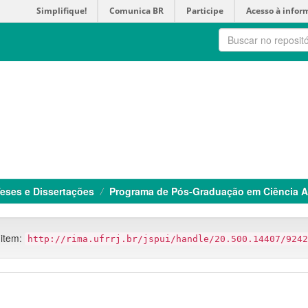
Simplifique!
Comunica BR
Participe
Acesso à infor
eses e Dissertações
Programa de Pós-Graduação em Ciência A
 item:
http://rima.ufrrj.br/jspui/handle/20.500.14407/9242