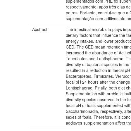
suplementados com PRE foi superi
respectivamente, após três dias de
potros. Portanto, conclui-se que 
suplementação com aditivos afetam
Abstract:
The intestinal microbiota plays imp
dietary factors that influence the 
energy intakes, and lower productio
CED. The CED mean retention time
increased the abundance of Actinob
Tenericutes and Lentisphaerae. The 
diversity of bacterial species in
resulted in a reduction in faecal pH
Bacteroidetes, Firmicutes, Verruco
fecal pH 24 hours after the change 
Lentisphaerae. Finally, both diet 
Supplementation with prebiotic inul
diversity species observed in the f
fecal pH of foals supplemented wit
Saccharimonadia, respectively, afte
sexes of foals. Therefore, it is co
additives supplementation affect t