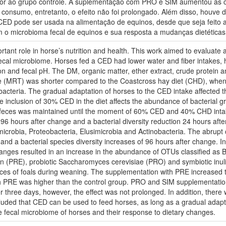
or ao grupo controle. A suplementação com PRO e SIM aumentou as cl
 consumo, entretanto, o efeito não foi prolongado. Além disso, houve 
a CED pode ser usada na alimentação de equinos, desde que seja feito 
 o microbioma fecal de equinos e sua resposta a mudanças dietéticas
ortant role in horse’s nutrition and health. This work aimed to evaluat
faecal microbiome. Horses fed a CED had lower water and fiber intakes, 
n and fecal pH. The DM, organic matter, ether extract, crude protein an
 (MRT) was shorter compared to the Coastcross hay diet (CHD), when
acteria. The gradual adaptation of horses to the CED intake affected 
inclusion of 30% CED in the diet affects the abundance of bacterial gro
 the feces was maintained until the moment of 60% CED and 40% CHD in
 96 hours after change and a bacterial diversity reduction 24 hours after
microbia, Proteobacteria, Elusimicrobia and Actinobacteria. The abrupt
and a bacterial species diversity increases of 96 hours after change. In 
changes resulted in an increase in the abundance of OTUs classified a
in (PRE), probiotic Saccharomyces cerevisiae (PRO) and symbiotic inulin
eces of foals during weaning. The supplementation with PRE increased the
h PRE was higher than the control group. PRO and SIM supplementation
r three days, however, the effect was not prolonged. In addition, there
ncluded that CED can be used to feed horses, as long as a gradual adap
he fecal microbiome of horses and their response to dietary changes.