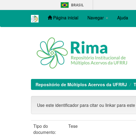
Skip
BRASIL
navigation
Página inicial
Navegar
Ajuda
Repositório de Múltiplos Acervos da UFRRJ
T
Use este identificador para citar ou linkar para este
Tipo do
Tese
documento: