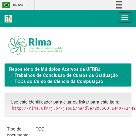
Skip
BRASIL
navigation
Simplifique!
Comunica BR
Participe
Acesso à informação
Legislação
Canais
Repositório de Múltiplos Acervos da UFRRJ
Trabalhos de Conclusão de Cursos de Graduação
TCCs do Curso de Ciência da Computação
Use este identificador para citar ou linkar para este item:
http://rima.ufrrj.br/jspui/handle/20.500.14407/2449
Tipo do
TCC
documento: