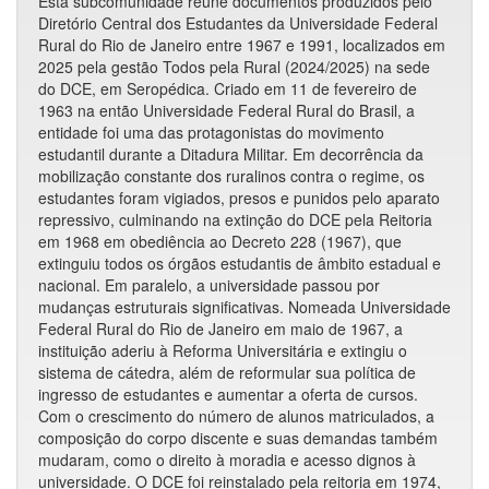
Esta subcomunidade reúne documentos produzidos pelo
Diretório Central dos Estudantes da Universidade Federal
Rural do Rio de Janeiro entre 1967 e 1991, localizados em
2025 pela gestão Todos pela Rural (2024/2025) na sede
do DCE, em Seropédica. Criado em 11 de fevereiro de
1963 na então Universidade Federal Rural do Brasil, a
entidade foi uma das protagonistas do movimento
estudantil durante a Ditadura Militar. Em decorrência da
mobilização constante dos ruralinos contra o regime, os
estudantes foram vigiados, presos e punidos pelo aparato
repressivo, culminando na extinção do DCE pela Reitoria
em 1968 em obediência ao Decreto 228 (1967), que
extinguiu todos os órgãos estudantis de âmbito estadual e
nacional. Em paralelo, a universidade passou por
mudanças estruturais significativas. Nomeada Universidade
Federal Rural do Rio de Janeiro em maio de 1967, a
instituição aderiu à Reforma Universitária e extingiu o
sistema de cátedra, além de reformular sua política de
ingresso de estudantes e aumentar a oferta de cursos.
Com o crescimento do número de alunos matriculados, a
composição do corpo discente e suas demandas também
mudaram, como o direito à moradia e acesso dignos à
universidade. O DCE foi reinstalado pela reitoria em 1974,