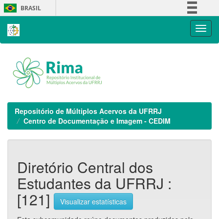
Skip
BRASIL
navigation
Simplifique!
Comunica BR
Participe
Acesso à informação
Legislação
Canais
Repositório de Múltiplos Acervos da UFRRJ
Centro de Documentação e Imagem - CEDIM
Diretório Central dos
Estudantes da UFRRJ :
[121]
Visualizar estatísticas