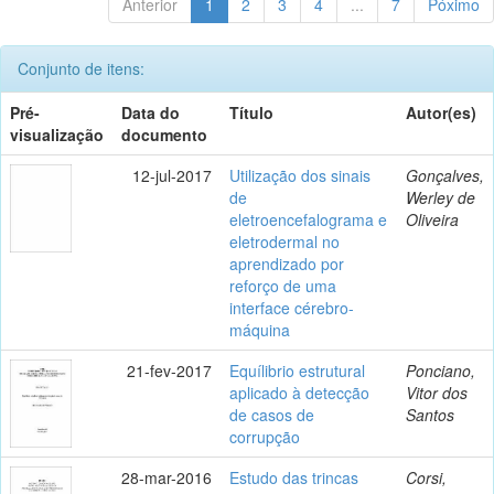
Anterior
1
2
3
4
...
7
Póximo
Conjunto de itens:
Pré-
Data do
Título
Autor(es)
visualização
documento
12-jul-2017
Utilização dos sinais
Gonçalves,
de
Werley de
eletroencefalograma e
Oliveira
eletrodermal no
aprendizado por
reforço de uma
interface cérebro-
máquina
21-fev-2017
Equílibrio estrutural
Ponciano,
aplicado à detecção
Vitor dos
de casos de
Santos
corrupção
28-mar-2016
Estudo das trincas
Corsi,