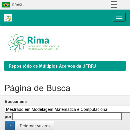
Skip
BRASIL
navigation
Simplifique!
Comunica BR
Participe
Acesso à informação
Legislação
Canais
Repositório de Múltiplos Acervos da UFRRJ
Página de Busca
Buscar em:
por
Retornar valores