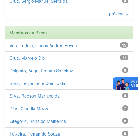
Cruz, Sérgio Manuel Serra da
4
próximo >
Membros da Banca
Vera-Tudela, Carlos Andrés Reyna
15
Cruz, Marcelo Dib
11
Delgado, Angel Ramon Sanchez
8
Silva, Felipe Leite Coelho da
8
Silva, Robson Mariano da
8
Dias, Claudia Mazza
7
Gregório, Ronaldo Malheiros
6
Teixeira, Renan de Souza
5