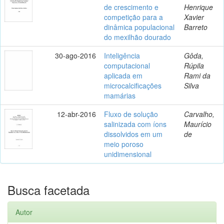
de crescimento e
Henrique
competição para a
Xavier
dinâmica populacional
Barreto
do mexilhão dourado
30-ago-2016
Inteligência
Gôda,
computacional
Rúpila
aplicada em
Rami da
microcalcificações
Silva
mamárias
12-abr-2016
Fluxo de solução
Carvalho,
salinizada com íons
Maurício
dissolvidos em um
de
meio poroso
unidimensional
Busca facetada
Autor