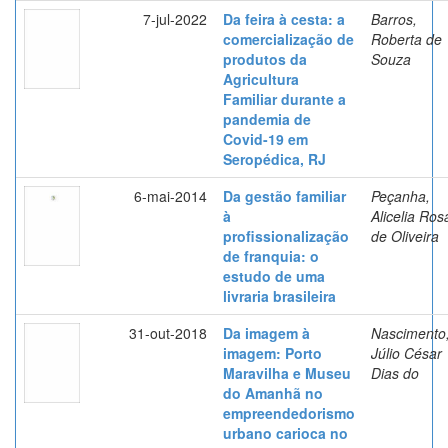
7-jul-2022
Da feira à cesta: a
Barros,
comercialização de
Roberta de
produtos da
Souza
Agricultura
Familiar durante a
pandemia de
Covid-19 em
Seropédica, RJ
6-mai-2014
Da gestão familiar
Peçanha,
à
Alicelia Ros
profissionalização
de Oliveira
de franquia: o
estudo de uma
livraria brasileira
31-out-2018
Da imagem à
Nascimento
imagem: Porto
Júlio César
Maravilha e Museu
Dias do
do Amanhã no
empreendedorismo
urbano carioca no