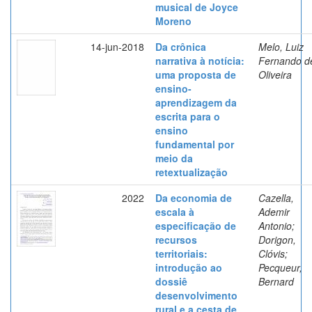
musical de Joyce
Moreno
14-jun-2018
Da crônica
Melo, Luiz
narrativa à notícia:
Fernando d
uma proposta de
Oliveira
ensino-
aprendizagem da
escrita para o
ensino
fundamental por
meio da
retextualização
2022
Da economia de
Cazella,
escala à
Ademir
especificação de
Antonio;
recursos
Dorigon,
territoriais:
Clóvis;
introdução ao
Pecqueur,
dossiê
Bernard
desenvolvimento
rural e a cesta de