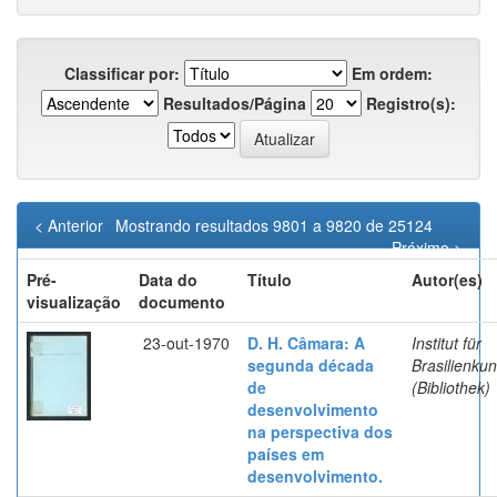
Classificar por:
Em ordem:
Resultados/Página
Registro(s):
< Anterior
Mostrando resultados 9801 a 9820 de 25124
Próximo >
Pré-
Data do
Título
Autor(es)
visualização
documento
23-out-1970
D. H. Câmara: A
Institut für
segunda década
Brasilienku
de
(Bibliothek)
desenvolvimento
na perspectiva dos
países em
desenvolvimento.