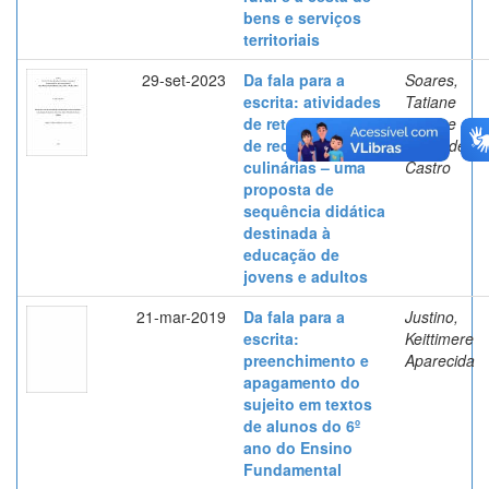
bens e serviços
territoriais
29-set-2023
Da fala para a
Soares,
escrita: atividades
Tatiane
de retextualização
Kristine
de receitas
Trindade de
culinárias – uma
Castro
proposta de
sequência didática
destinada à
educação de
jovens e adultos
21-mar-2019
Da fala para a
Justino,
escrita:
Keittimere
preenchimento e
Aparecida
apagamento do
sujeito em textos
de alunos do 6º
ano do Ensino
Fundamental