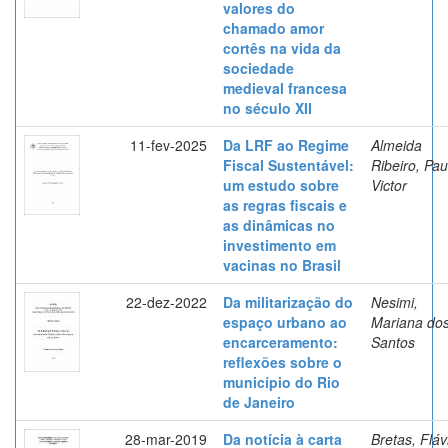
valores do
chamado amor
cortês na vida da
sociedade
medieval francesa
no século XII
11-fev-2025
Da LRF ao Regime
Almeida
Fiscal Sustentável:
Ribeiro, Pau
um estudo sobre
Victor
as regras fiscais e
as dinâmicas no
investimento em
vacinas no Brasil
22-dez-2022
Da militarização do
Nesimi,
espaço urbano ao
Mariana do
encarceramento:
Santos
reflexões sobre o
município do Rio
de Janeiro
28-mar-2019
Da notícia à carta
Bretas, Fláv