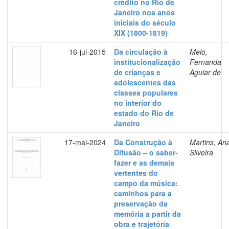
crédito no Rio de
Janeiro nos anos
iniciais do século
XIX (1800-1819)
16-jul-2015
Da circulação à
Melo,
institucionalização
Fernanda
de crianças e
Aguiar de
adolescentes das
classes populares
no interior do
estado do Rio de
Janeiro
17-mai-2024
Da Construção à
Martins, An
Difusão – o saber-
Silveira
fazer e as demais
vertentes do
campo da música:
caminhos para a
preservação da
memória a partir da
obra e trajetória